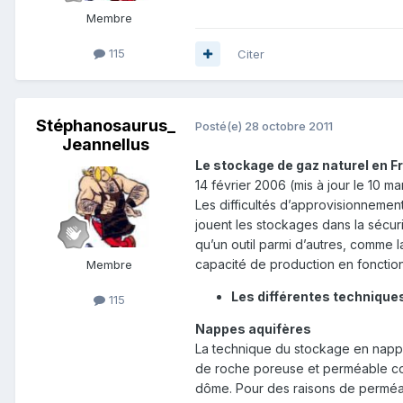
Membre
115
Citer
Stéphanosaurus_
Posté(e)
28 octobre 2011
Jeannellus
Le stockage de gaz naturel en F
14 février 2006 (mis à jour le 10 m
Les difficultés d’approvisionneme
jouent les stockages dans la sécur
qu’un outil parmi d’autres, comme l
capacité de production en fonctio
Membre
Les différentes technique
115
Nappes aquifères
La technique du stockage en nappe 
de roche poreuse et perméable con
dôme. Pour des raisons de perméabi