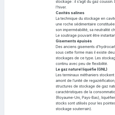
stockage : il s’agit du gaz coussin
l’hiver.
Cavités salines
La technique du stockage en cavités
une roche sédimentaire constituée 
son imperméabilité, sa neutralité 
Le soutirage pouvant être instanta
Gisements épuisés
Des anciens gisements d’hydrocarb
sous cette forme mais il existe d
stockages de ce type. Les stockag
continu avec peu de flexibilité.
Le gaz naturel liquéfie (GNL)
Les terminaux méthaniers stockent l
amont de l’unité de regazéificati
structures de stockage de gaz nat
caractéristiques de la consommatio
(Royaume-Uni, Pays-Bas), liquéfien
stocks sont utilisés pour les point
stockage souterrain).