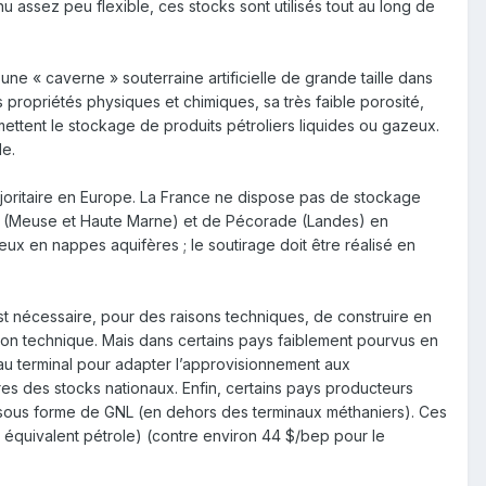
u assez peu flexible, ces stocks sont utilisés tout au long de
une « caverne » souterraine artificielle de grande taille dans
propriétés physiques et chimiques, sa très faible porosité,
mettent le stockage de produits pétroliers liquides ou gazeux.
de.
oritaire en Europe. La France ne dispose pas de stockage
nes (Meuse et Haute Marne) et de Pécorade (Landes) en
 en nappes aquifères ; le soutirage doit être réalisé en
est nécessaire, pour des raisons techniques, de construire en
ion technique. Mais dans certains pays faiblement pourvus en
u terminal pour adapter l’approvisionnement aux
res des stocks nationaux. Enfin, certains pays producteurs
nt sous forme de GNL (en dehors des terminaux méthaniers). Ces
il équivalent pétrole) (contre environ 44 $/bep pour le