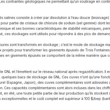
. Les contraintes géologiques ne permettant qu’un soutirage en contin
 salines consiste à créer par dissolution à l’eau douce (lessivage) 
pour partie de cristaux de chlorure de sodium (sel gemme) dont les 
chimique et ses bonnes caractéristiques de stabilité mécaniques, per
né, ces stockages sont utilisés pour répondre à des pics de deman
ures sont transformés en stockage ; c’est le mode de stockage maj
eux projets pour transformer les gisements épuisés de Trois Fontai
es en gisements épuisés se comportent de la même manière que ceux
e GNL et l’émettent sur le réseau national après regazéification. Il 
on, quelques bacs de stockage de GNL. Ces cuves n’ont qu’une fonct
urel (Espagne, Japon), des cuves complémentaires sont adossées a
n. Ces capacités complémentaires sont alors incluses dans les chiff
t, en été, une toute petite partie de leur production qu’ils stocke
es exceptionnelles et le coût complet est supérieur à 100 $/bep (bar