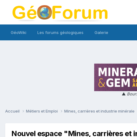
GéoWiki
Les forums géologiques
Galerie
▲
Bours
Accueil
Métiers et Emploi
Mines, carrières et industrie minérale
Nouvel espace "Mines, carrières et i