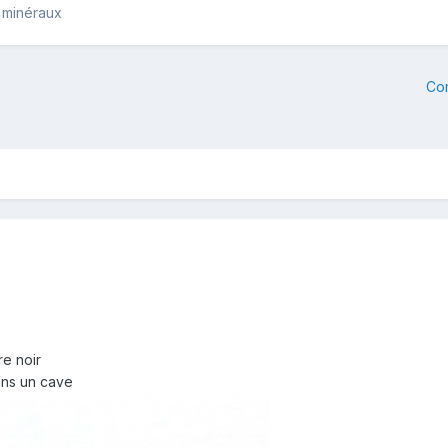
 minéraux
Co
re noir
ans un cave