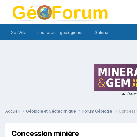
GéoWiki
Les forums géologiques
Galerie
▲
Bours
Accueil
Géologie et Géotechnique
Forum Géologie
Concessi
Concession minière