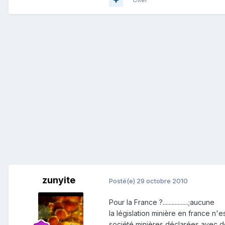
zunyite
Posté(e)
29 octobre 2010
Pour la France ?.................;aucune
la législation minière en france n
société minières déclarées avec d