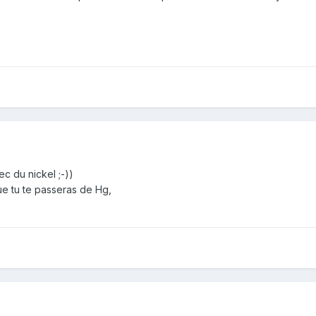
ec du nickel ;-))
ue tu te passeras de Hg,