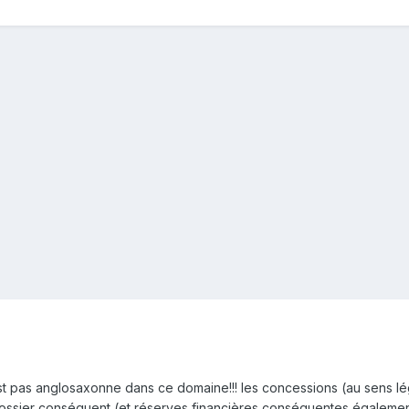
'est pas anglosaxonne dans ce domaine!!! les concessions (au sens l
ossier conséquent (et réserves financières conséquentes également 