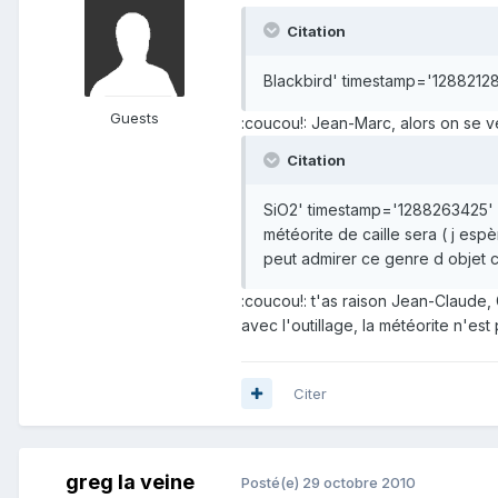
Citation
Blackbird' timestamp='1288212
Guests
:coucou!: Jean-Marc, alors on se v
Citation
SiO2' timestamp='1288263425'
météorite de caille sera ( j es
peut admirer ce genre d objet c
:coucou!: t'as raison Jean-Claude, G
avec l'outillage, la météorite n'es
Citer
greg la veine
Posté(e)
29 octobre 2010