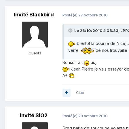
Invité Blackbird
Posté(e)
27 octobre 2010
Le 26/10/2010 à 08:33, JPP2A
bientôt la bourse de Nice, 
verre
de nos trouvaille
Guests
Bonsoir à t
us,
Jean Pierre je vais essayer de ve
A+
Citer
Invité SiO2
Posté(e)
28 octobre 2010
Greg parle de soucoupe volante,n