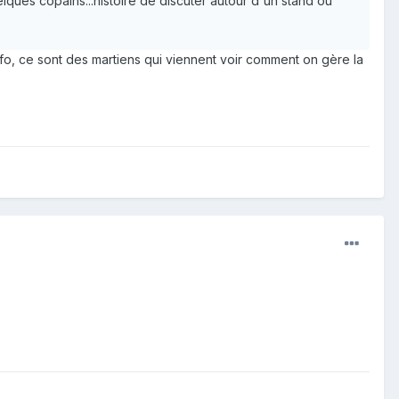
lques copains...histoire de discuter autour d'un stand ou
nfo, ce sont des martiens qui viennent voir comment on gère la