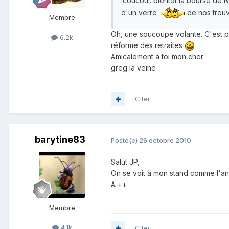
:coucou!: bientôt la bourse de 
d'un verre
de nos trouv
Membre
Oh, une soucoupe volante. C'est pe
6.2k
réforme des retraites
Amicalement à toi mon cher
greg la veine
Citer
barytine83
Posté(e)
26 octobre 2010
Salut JP,
On se voit à mon stand comme l'an 
A ++
Membre
4.1k
Citer