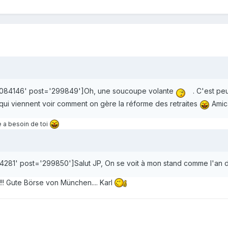
88084146' post='299849']Oh, une soucoupe volante
. C'est peu
 qui viennent voir comment on gère la réforme des retraites
Amica
ce a besoin de toi
281' post='299850']Salut JP, On se voit à mon stand comme l'an de
! Gute Börse von München.... Karl