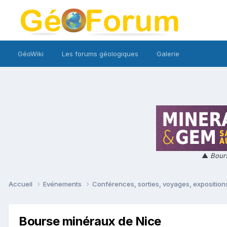
GéoWiki
Les forums géologiques
Galerie
▲
Bours
Accueil
Evénements
Conférences, sorties, voyages, expositions
Bourse minéraux de Nice