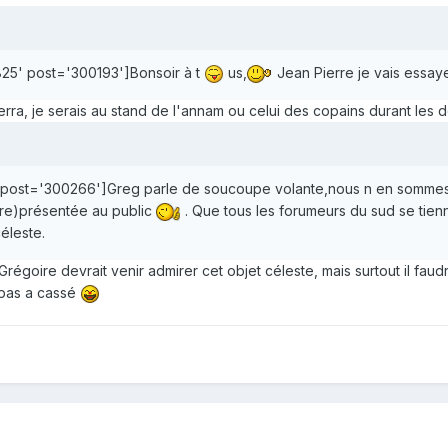
825' post='300193']Bonsoir à t
us,
Jean Pierre je vais essayer
erra, je serais au stand de l'annam ou celui des copains durant les 
 post='300266']Greg parle de soucoupe volante,nous n en sommes
père)présentée au public
. Que tous les forumeurs du sud se tienn
éleste.
régoire devrait venir admirer cet objet céleste, mais surtout il faudra
t pas a cassé