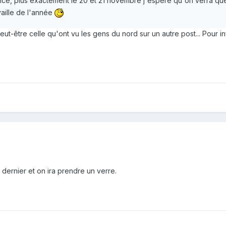
Nice, plus exactement le 20 et 21 novembre j'espère qu'on verra que
aille de l'année
ut-être celle qu'ont vu les gens du nord sur un autre post... Pour i
dernier et on ira prendre un verre.