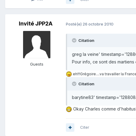
Invité JPP2A
Posté(e)
26 octobre 2010
Citation
greg la veine' timestamp='12
Pour info, ce sont des martiens
Guests
eh!!!Grégoire....va travailler la Fran
Citation
barytine83' timestamp='1288084
Okay Charles comme d'habitus!!
Citer