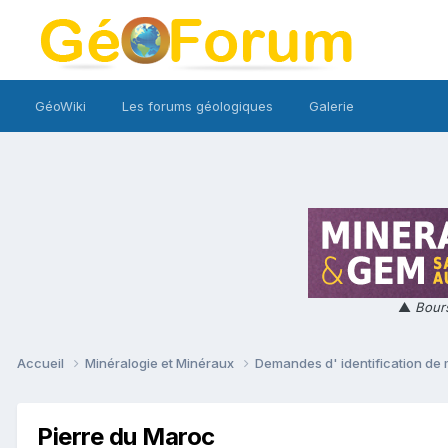
GéoWiki
Les forums géologiques
Galerie
▲
Bours
Accueil
Minéralogie et Minéraux
Demandes d' identification de
Pierre du Maroc