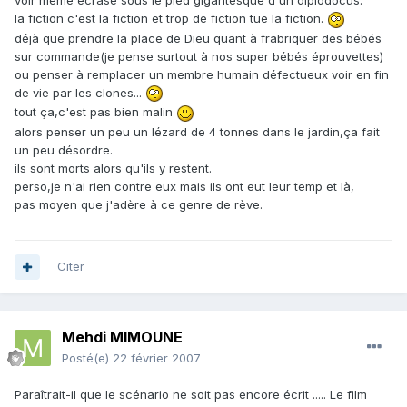
voir mème écrasé sous le pied gigantesque d'un diplodocus.
la fiction c'est la fiction et trop de fiction tue la fiction.
déjà que prendre la place de Dieu quant à frabriquer des bébés
sur commande(je pense surtout à nos super bébés éprouvettes)
ou penser à remplacer un membre humain défectueux voir en fin
de vie par les clones...
tout ça,c'est pas bien malin
alors penser un peu un lézard de 4 tonnes dans le jardin,ça fait
un peu désordre.
ils sont morts alors qu'ils y restent.
perso,je n'ai rien contre eux mais ils ont eut leur temp et là,
pas moyen que j'adère à ce genre de rève.
Citer
Mehdi MIMOUNE
Posté(e)
22 février 2007
Paraîtrait-il que le scénario ne soit pas encore écrit ..... Le film