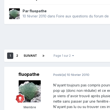
Par
fluopathe
10 février 2010
dans
Foire aux questions du forum d
1
2
SUIVANT
Page 1 sur 2
fluopathe
Posté(e)
10 février 2010
N'ayant toujours pas compris pourqu
pop up (donc non réduite) et ce e
je viens d'avoir trouvé après plusi
nette sans passer par une fenêtre e
N'ayant pas lu ou su trouver ces inf
Membre