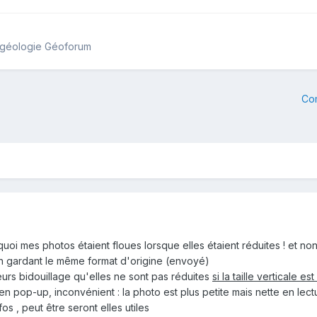
e géologie Géoforum
Co
oi mes photos étaient floues lorsque elles étaient réduites ! et non 
n gardant le même format d'origine (envoyé)
eurs bidouillage qu'elles ne sont pas réduites
si la taille verticale 
n pop-up, inconvénient : la photo est plus petite mais nette en lect
os , peut être seront elles utiles