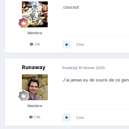
:coucou!:
Membre
21k
Citer
Runaway
Posté(e)
10 février 2010
J'ai jamais eu de soucis de ce genr
Membre
1.9k
Citer