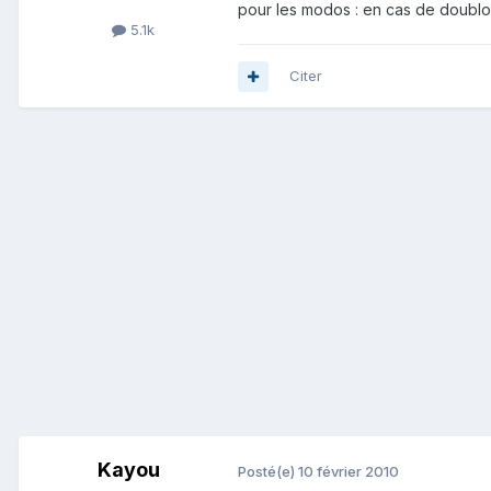
pour les modos : en cas de doublon 
5.1k
Citer
Kayou
Posté(e)
10 février 2010