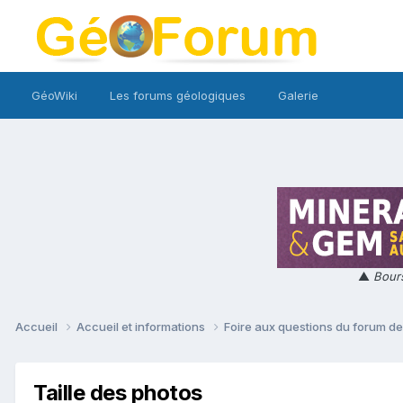
GéoWiki
Les forums géologiques
Galerie
▲
Bours
Accueil
Accueil et informations
Foire aux questions du forum d
Taille des photos