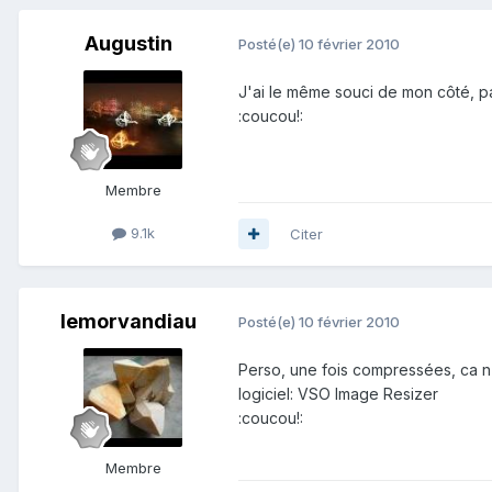
Augustin
Posté(e)
10 février 2010
J'ai le même souci de mon côté, par
:coucou!:
Membre
9.1k
Citer
lemorvandiau
Posté(e)
10 février 2010
Perso, une fois compressées, ca n'
logiciel: VSO Image Resizer
:coucou!:
Membre