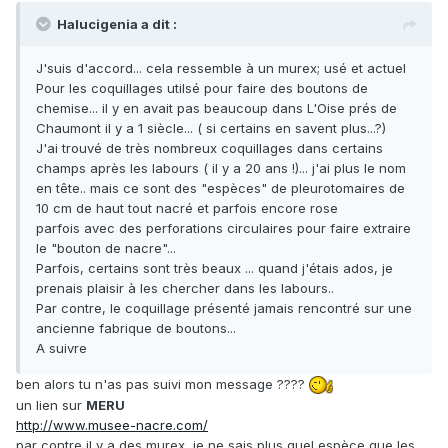
Halucigenia a dit :
J'suis d'accord... cela ressemble à un murex; usé et actuel
Pour les coquillages utilsé pour faire des boutons de
chemise... il y en avait pas beaucoup dans L'Oise prés de
Chaumont il y a 1 siècle... ( si certains en savent plus...?)
J'ai trouvé de très nombreux coquillages dans certains
champs après les labours ( il y a 20 ans !)... j'ai plus le nom
en tête.. mais ce sont des "espèces" de pleurotomaires de
10 cm de haut tout nacré et parfois encore rose
parfois avec des perforations circulaires pour faire extraire
le "bouton de nacre"...
Parfois, certains sont très beaux ... quand j'étais ados, je
prenais plaisir à les chercher dans les labours..
Par contre, le coquillage présenté jamais rencontré sur une
ancienne fabrique de boutons...
A suivre
ben alors tu n'as pas suivi mon message ????
un lien sur
MERU
http://www.musee-nacre.com/
par contre il y a des murex, je ne sais plus quel espèce que les