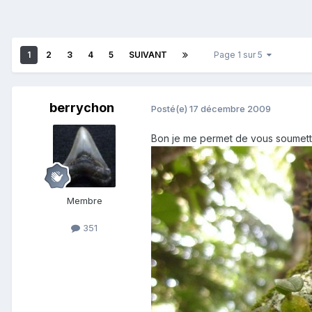
1
2
3
4
5
SUIVANT
Page 1 sur 5
berrychon
Posté(e)
17 décembre 2009
Bon je me permet de vous soumettr
Membre
351