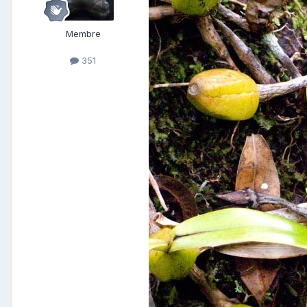
Membre
351