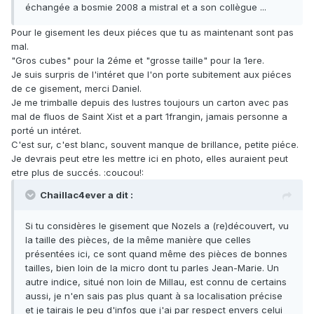
échangée a bosmie 2008 a mistral et a son collègue ...
Pour le gisement les deux piéces que tu as maintenant sont pas
mal.
"Gros cubes" pour la 2éme et "grosse taille" pour la 1ere.
Je suis surpris de l'intéret que l'on porte subitement aux piéces
de ce gisement, merci Daniel.
Je me trimballe depuis des lustres toujours un carton avec pas
mal de fluos de Saint Xist et a part 1frangin, jamais personne a
porté un intéret.
C'est sur, c'est blanc, souvent manque de brillance, petite piéce.
Je devrais peut etre les mettre ici en photo, elles auraient peut
etre plus de succés. :coucou!:
Chaillac4ever a dit :
Si tu considères le gisement que Nozels a (re)découvert, vu
la taille des pièces, de la même manière que celles
présentées ici, ce sont quand même des pièces de bonnes
tailles, bien loin de la micro dont tu parles Jean-Marie. Un
autre indice, situé non loin de Millau, est connu de certains
aussi, je n'en sais pas plus quant à sa localisation précise
et je tairais le peu d'infos que j'ai par respect envers celui