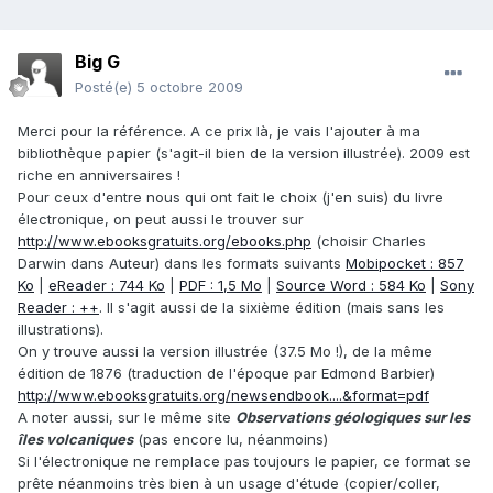
Big G
Posté(e)
5 octobre 2009
Merci pour la référence. A ce prix là, je vais l'ajouter à ma
bibliothèque papier (s'agit-il bien de la version illustrée). 2009 est
riche en anniversaires !
Pour ceux d'entre nous qui ont fait le choix (j'en suis) du livre
électronique, on peut aussi le trouver sur
http://www.ebooksgratuits.org/ebooks.php
(choisir Charles
Darwin dans Auteur) dans les formats suivants
Mobipocket : 857
Ko
|
eReader : 744 Ko
|
PDF : 1,5 Mo
|
Source Word : 584 Ko
|
Sony
Reader : ++
. Il s'agit aussi de la sixième édition (mais sans les
illustrations).
On y trouve aussi la version illustrée (37.5 Mo !), de la même
édition de 1876 (traduction de l'époque par Edmond Barbier)
http://www.ebooksgratuits.org/newsendbook....&format=pdf
A noter aussi, sur le même site
Observations géologiques sur les
îles volcaniques
(pas encore lu, néanmoins)
Si l'électronique ne remplace pas toujours le papier, ce format se
prête néanmoins très bien à un usage d'étude (copier/coller,