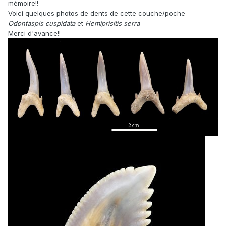
mémoire!!
Voici quelques photos de dents de cette couche/poche
Odontaspis cuspidata
et
Hemiprisitis serra
Merci d'avance!!