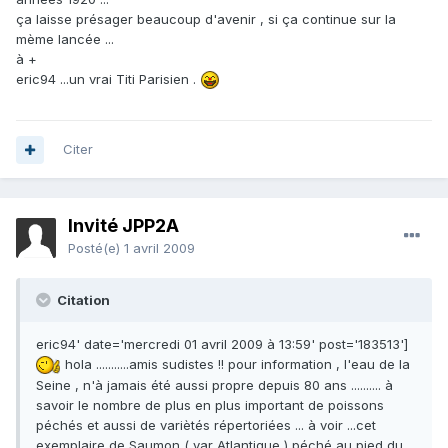
ça laisse présager beaucoup d'avenir , si ça continue sur la
mème lancée ...
à +
eric94 ...un vrai Titi Parisien .
Citer
Invité JPP2A
Posté(e)
1 avril 2009
Citation
eric94' date='mercredi 01 avril 2009 à 13:59' post='183513']
hola ...........amis sudistes !! pour information , l'eau de la
Seine , n'à jamais été aussi propre depuis 80 ans .......... à
savoir le nombre de plus en plus important de poissons
péchés et aussi de variètés répertoriées ... à voir ...cet
exemplaire de Saumon ( var Atlantique ) péché au pied du