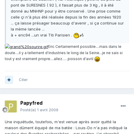
pont de SURESNES ( 92 ), il faisait plus de 3 Kg , il à été
donné au MNHNP pour y ètre conservé . Une prise comme
celle çi n'à plus été réalisée depuis la fin des années 1920
... ça laisse présager beaucoup d'avenir , si ça continue sur
la mème lancée ...
à + eric94 ...un vrai Titi Parisien .
Eric Certainement possible....mais dans le
doute....il y a tellement d'industries le long de la Seine...je ne sais si
tout y est vraiment propre....allez..... poisson d'avril
Citer
Papyfred
Posté(e)
1 avril 2009
Une inquiétude, toutefois, m'est venue après avoir quitté la
maison dûment équipé de ma batée : Louis-Do n'a pas indiqué la
couleur des fluorites recherchées… par routine, j'ai cherché