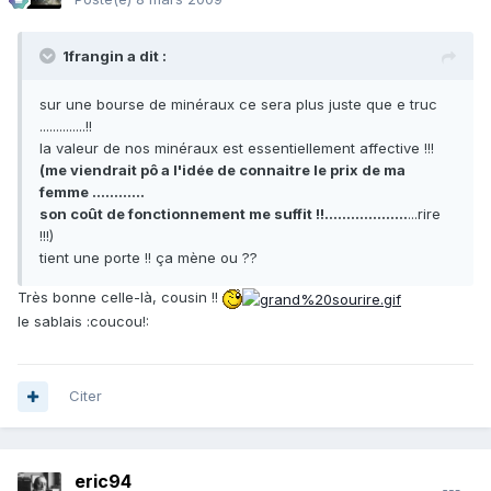
1frangin a dit :
sur une bourse de minéraux ce sera plus juste que e truc
..............!!
la valeur de nos minéraux est essentiellement affective !!!
(me viendrait pô a l'idée de connaitre le prix de ma
femme ............
son coût de fonctionnement me suffit !!...................
...rire
!!!)
tient une porte !! ça mène ou ??
Très bonne celle-là, cousin !!
le sablais :coucou!:
Citer
eric94