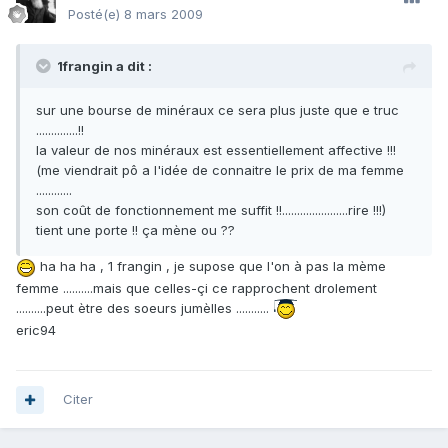
Posté(e)
8 mars 2009
1frangin a dit :
sur une bourse de minéraux ce sera plus juste que e truc
..............!!
la valeur de nos minéraux est essentiellement affective !!!
(me viendrait pô a l'idée de connaitre le prix de ma femme
............
son coût de fonctionnement me suffit !!......................rire !!!)
tient une porte !! ça mène ou ??
ha ha ha , 1 frangin , je supose que l'on à pas la mème
femme ..........mais que celles-çi ce rapprochent drolement
..........peut ètre des soeurs jumèlles ...........
eric94
Citer