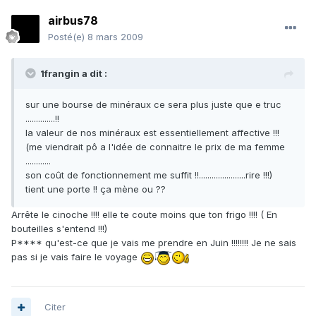
airbus78
Posté(e)
8 mars 2009
1frangin a dit :
sur une bourse de minéraux ce sera plus juste que e truc
..............!!
la valeur de nos minéraux est essentiellement affective !!!
(me viendrait pô a l'idée de connaitre le prix de ma femme
............
son coût de fonctionnement me suffit !!......................rire !!!)
tient une porte !! ça mène ou ??
Arrête le cinoche !!!! elle te coute moins que ton frigo !!!! ( En
bouteilles s'entend !!!)
P**** qu'est-ce que je vais me prendre en Juin !!!!!!!! Je ne sais
pas si je vais faire le voyage
Citer