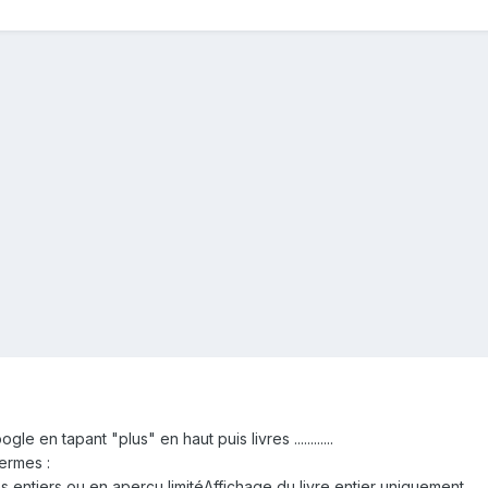
le en tapant "plus" en haut puis livres ............
ermes :
res entiers ou en aperçu limitéAffichage du livre entier uniquement