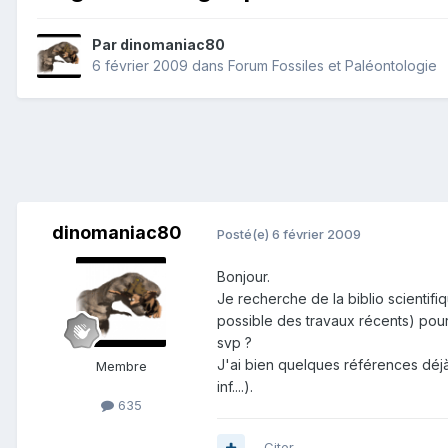
Par
dinomaniac80
6 février 2009
dans
Forum Fossiles et Paléontologie
dinomaniac80
Posté(e)
6 février 2009
Bonjour.
Je recherche de la biblio scientifi
possible des travaux récents) pour 
svp ?
J'ai bien quelques références déjà 
Membre
inf....).
635
Citer