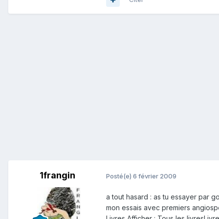
1frangin
Posté(e)
6 février 2009
a tout hasard : as tu essayer par goog
mon essais avec premiers angiosp
Livres Afficher : Tous les livresLiv