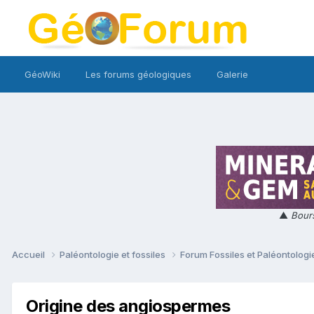
GéoWiki
Les forums géologiques
Galerie
▲
Bours
Accueil
Paléontologie et fossiles
Forum Fossiles et Paléontolog
Origine des angiospermes