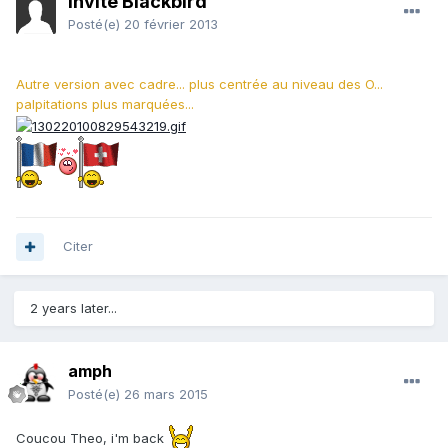
Invité Blackbird
Posté(e)
20 février 2013
Autre version avec cadre... plus centrée au niveau des
O...
palpitations plus marquées...
Citer
2 years later...
amph
Posté(e)
26 mars 2015
Coucou Theo, i'm back