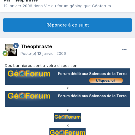
Par
Théophraste
12 janvier 2006
dans
Vie du forum géologique Géoforum
Répondre à ce sujet
Théophraste
Posté(e)
12 janvier 2006
Des bannières sont à votre disposition :
x
x
x