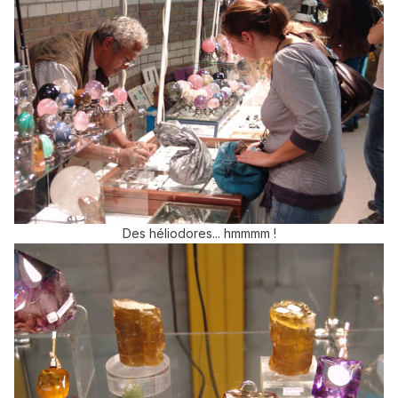
Des héliodores... hmmmm !