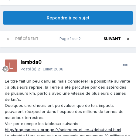
Répondre à ce sujet
PRÉCÉDENT
Page 1 sur 2
SUIVANT
lambda0
Posté(e)
21 juillet 2008
Le titre fait un peu canular, mais considérer la possibilité suivante
: à plusieurs reprise, la Terre a été percutée par des astéroides
de plusieurs km, parfois avec une vitesse de plusieurs dizaines
de km/s.
Quelques chercheurs ont pu évaluer que de tels impacts
pouvaient réexpédier dans l'espace des millions de tonnes de
matériaux terrestres.
Voir par exemple les tableaux suivants :
http://pagesperso-orange.fr/sciences-et-en.../debutvie4.html
La planète Mars recevrait par exemple en moyenne 10 millions de