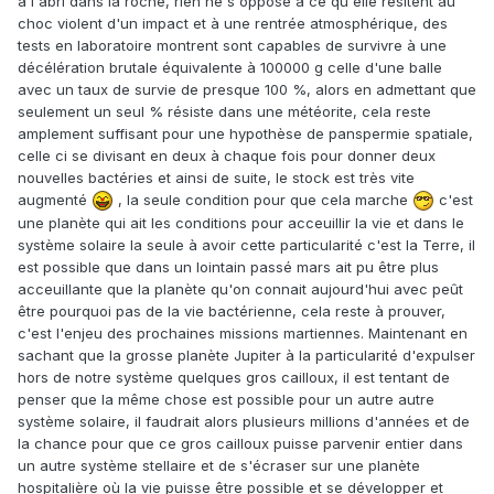
à l'abri dans la roche, rien ne s'oppose à ce qu'elle résitent au
choc violent d'un impact et à une rentrée atmosphérique, des
tests en laboratoire montrent sont capables de survivre à une
décélération brutale équivalente à 100000 g celle d'une balle
avec un taux de survie de presque 100 %, alors en admettant que
seulement un seul % résiste dans une météorite, cela reste
amplement suffisant pour une hypothèse de panspermie spatiale,
celle ci se divisant en deux à chaque fois pour donner deux
nouvelles bactéries et ainsi de suite, le stock est très vite
augmenté
, la seule condition pour que cela marche
c'est
une planète qui ait les conditions pour acceuillir la vie et dans le
système solaire la seule à avoir cette particularité c'est la Terre, il
est possible que dans un lointain passé mars ait pu être plus
acceuillante que la planète qu'on connait aujourd'hui avec peût
être pourquoi pas de la vie bactérienne, cela reste à prouver,
c'est l'enjeu des prochaines missions martiennes. Maintenant en
sachant que la grosse planète Jupiter à la particularité d'expulser
hors de notre système quelques gros cailloux, il est tentant de
penser que la même chose est possible pour un autre autre
système solaire, il faudrait alors plusieurs millions d'années et de
la chance pour que ce gros cailloux puisse parvenir entier dans
un autre système stellaire et de s'écraser sur une planète
hospitalière où la vie puisse être possible et se développer et