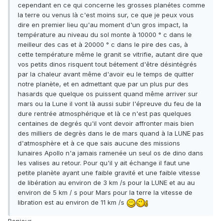
cependant en ce qui concerne les grosses planétes comme
la terre ou venus là c'est moins sur, ce que je peux vous
dire en premier lieu qu'au moment d'un gros impact, la
température au niveau du sol monte à 10000 ° c dans le
meilleur des cas et à 20000 ° c dans le pire des cas, à
cette température même le granit se vitrifie, autant dire que
vos petits dinos risquent tout bétement d'être désintégrés
par la chaleur avant même d'avoir eu le temps de quitter
notre planète, et en admettant que par un plus pur des
hasards que quelque os puissent quand même arriver sur
mars ou la Lune il vont là aussi subir l'épreuve du feu de la
dure rentrée atmosphérique et là ce n'est pas quelques
centaines de degrés qu'il vont devoir affronter mais bien
des milliers de degrès dans le de mars quand à la LUNE pas
d'atmosphère et à ce que sais aucune des missions
lunaires Apollo n'a jamais ramenée un seul os de dino dans
les valises au retour. Pour qu'il y ait échange il faut une
petite planète ayant une faible gravité et une faible vitesse
de libération au environ de 3 km /s pour la LUNE et au au
environ de 5 km / s pour Mars pour la terre la vitesse de
libration est au environ de 11 km /s
Bonjour