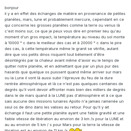
bonjour
il y a en effet des échanges de matière en provenance de petites
planètes, mars, lune et probablement mercure, cependant en ce
qui concerne les grosses planétes comme la terre ou venus là
c'est moins sur, ce que je peux vous dire en premier lieu qu'au
moment d'un gros impact, la température au niveau du sol monte
à 10000 ° c dans le meilleur des cas et à 20000 ° c dans le pire
des cas, à cette température même le granit se vitrifie, autant
dire que vos petits dinos risquent tout bétement d'être
désintégrés par la chaleur avant même d'avoir eu le temps de
quitter notre planète, et en admettant que par un plus pur des
hasards que quelque os puissent quand même arriver sur mars
ou la Lune il vont là aussi subir l'épreuve du feu de la dure
rentrée atmosphérique et là ce n'est pas quelques centaines de
degrés qu'il vont devoir affronter mais bien des milliers de degrès
dans le de mars quand à la LUNE pas d'atmosphère et à ce que
sais aucune des missions lunaires Apollo n'a jamais ramenée un
seul os de dino dans les valises au retour. Pour qu'il y ait
échange il faut une petite planète ayant une faible gravité et une
faible vitesse de libération au environ de 3 km /s pour la LUNE et
au au environ de 5 km / s pour Mars pour la terre la vitesse de
libration est au environ de 11 km /s