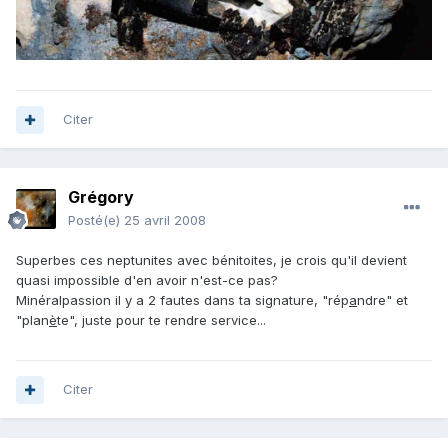
Citer
Grégory
Posté(e)
25 avril 2008
Superbes ces neptunites avec bénitoites, je crois qu'il devient
quasi impossible d'en avoir n'est-ce pas?
Minéralpassion il y a 2 fautes dans ta signature, "rép
a
ndre" et
"plan
è
te", juste pour te rendre service...
Citer