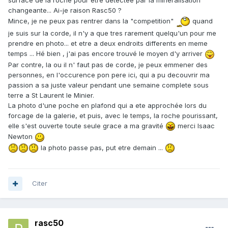
surface de la roche pour etre detectée par la mineralisation
changeante... Ai-je raison Rasc50 ?
Mince, je ne peux pas rentrer dans la "competition"
quand
je suis sur la corde, il n'y a que tres rarement quelqu'un pour me
prendre en photo... et etre a deux endroits differents en meme
temps ... Hé bien , j'ai pas encore trouvé le moyen d'y arriver
Par contre, la ou il n' faut pas de corde, je peux emmener des
personnes, en l'occurence pon pere ici, qui a pu decouvrir ma
passion a sa juste valeur pendant une semaine complete sous
terre a St Laurent le Minier.
La photo d'une poche en plafond qui a ete approchée lors du
forcage de la galerie, et puis, avec le temps, la roche pourissant,
elle s'est ouverte toute seule grace a ma gravité
merci Isaac
Newton
la photo passe pas, put etre demain ...
Citer
rasc50