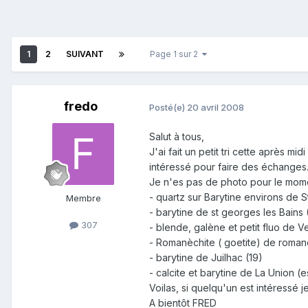
1
2
SUIVANT
Page 1 sur 2
fredo
Posté(e)
20 avril 2008
Salut à tous,
J'ai fait un petit tri cette après m
intéressé pour faire des échanges
Je n'es pas de photo pour le mome
- quartz sur Barytine environs de S
Membre
- barytine de st georges les Bains 
307
- blende, galène et petit fluo de Ve
- Romanèchite ( goetite) de roman
- barytine de Juilhac (19)
- calcite et barytine de La Union 
Voilas, si quelqu'un est intéressé j
A bientôt FRED