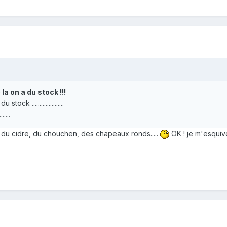
la on a du stock !!!
ck .....................
....
 du cidre, du chouchen, des chapeaux ronds.....
OK ! je m'esquive 