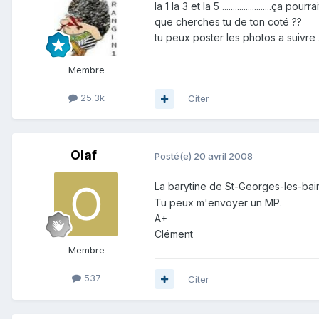
la 1 la 3 et la 5 .......................ç
que cherches tu de ton coté ??
tu peux poster les photos a suivre ....
Membre
25.3k
Citer
Olaf
Posté(e)
20 avril 2008
La barytine de St-Georges-les-bain
Tu peux m'envoyer un MP.
A+
Clément
Membre
537
Citer