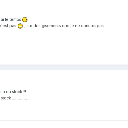
'ai le temps
n'est pas
, sur des gisements que je ne connais pas.
 a du stock !!!
....................