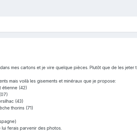
idi dans mes cartons et je vire quelque pièces. Plutôt que de les jeter
.
nts mais voilà les gisements et minéraux que je propose:
t étienne (42)
(07)
rsilhac (43)
èche thorins (71)
(espagne)
e lui ferais parvenir des photos.