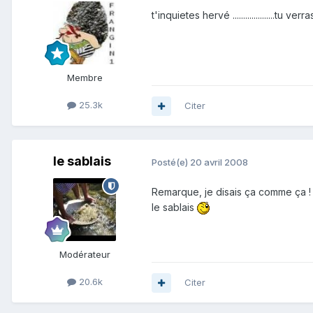
t'inquietes hervé ....................tu 
Membre
25.3k
Citer
le sablais
Posté(e)
20 avril 2008
Remarque, je disais ça comme ça ! E
le sablais
Modérateur
20.6k
Citer