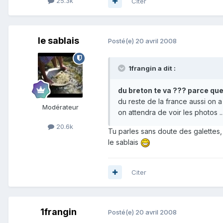
25.3k
Citer
le sablais
Posté(e)
20 avril 2008
1frangin a dit :
du breton te va ??? parce que 
du reste de la france aussi on a du sto
Modérateur
on attendra de voir les photos .....
20.6k
Tu parles sans doute des galettes,
le sablais
Citer
1frangin
Posté(e)
20 avril 2008