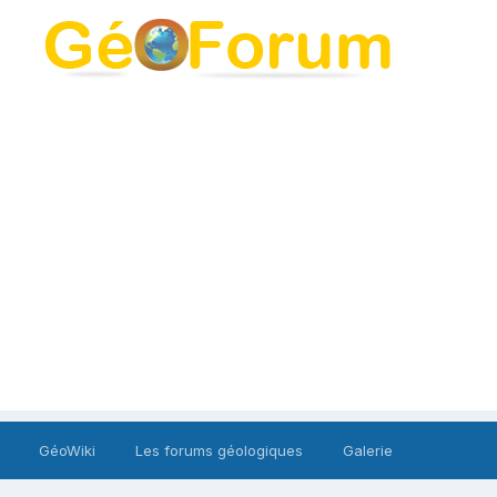
GéoWiki
Les forums géologiques
Galerie