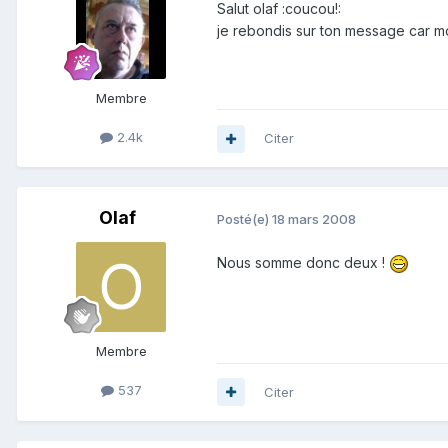
Salut olaf :coucou!:
je rebondis sur ton message car m
Membre
2.4k
Citer
Olaf
Posté(e)
18 mars 2008
Nous somme donc deux !
Membre
537
Citer