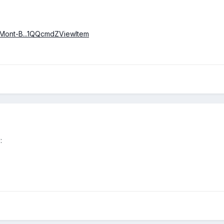
du-Mont-B...1QQcmdZViewItem
: