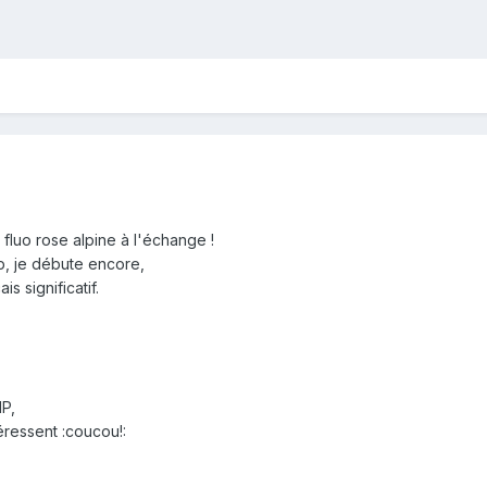
 fluo rose alpine à l'échange !
p, je débute encore,
is significatif.
MP,
éressent :coucou!: