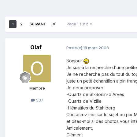
1
2
SUIVANT
Page 1 sur 2
Olaf
Posté(e)
18 mars 2008
Bonjour
Je suis à la recherche d'une petite
Je ne recherche pas du tout du to
juste un petit échantillon alpin frança
Je peux proposer :
Membre
-Quartz de St-Sorlin-d'Arves
537
-Quartz de Vizille
-Hématites du Stahlberg
Contactez moi sur le sujet ou par 
et dites-moi si des photos vous int
Amicalement,
Clément