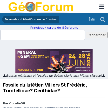
Demandes d' identification de fossiles
Principaux sujets de Géoforum.
▲
Bourse minéraux et fossiles de Sainte Marie aux Mines (Alsace)
▲
Fossile du lutétien Villiers St Frédéric,
Turritellidae? Cerithidae?
Par
Coralie56
10 avril
dans
Demandes d' identification de fossiles