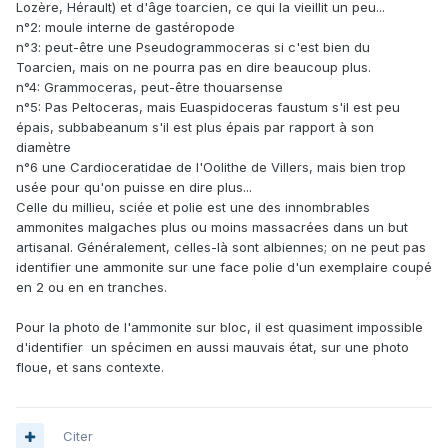
Lozère, Hérault) et d'âge toarcien, ce qui la vieillit un peu...
n°2: moule interne de gastéropode
n°3: peut-être une Pseudogrammoceras si c'est bien du
Toarcien, mais on ne pourra pas en dire beaucoup plus.
n°4: Grammoceras, peut-être thouarsense
n°5: Pas Peltoceras, mais Euaspidoceras faustum s'il est peu
épais, subbabeanum s'il est plus épais par rapport à son
diamètre
n°6 une Cardioceratidae de l'Oolithe de Villers, mais bien trop
usée pour qu'on puisse en dire plus...
Celle du millieu, sciée et polie est une des innombrables
ammonites malgaches plus ou moins massacrées dans un but
artisanal. Généralement, celles-là sont albiennes; on ne peut pas
identifier une ammonite sur une face polie d'un exemplaire coupé
en 2 ou en en tranches.
Pour la photo de l'ammonite sur bloc, il est quasiment impossible
d'identifier un spécimen en aussi mauvais état, sur une photo
floue, et sans contexte.
Citer