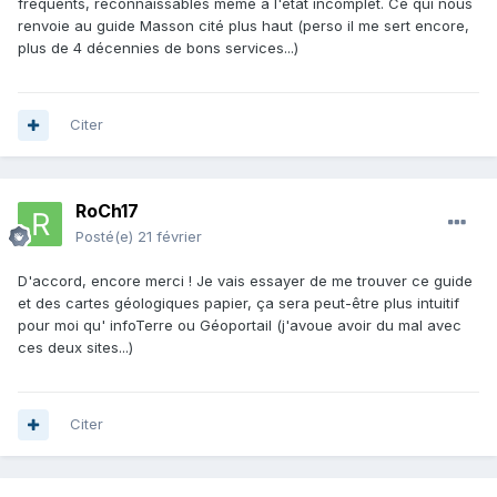
fréquents, reconnaissables même à l'état incomplet. Ce qui nous
renvoie au guide Masson cité plus haut (perso il me sert encore,
plus de 4 décennies de bons services...)
Citer
RoCh17
Posté(e)
21 février
D'accord, encore merci ! Je vais essayer de me trouver ce guide
et des cartes géologiques papier, ça sera peut-être plus intuitif
pour moi qu' infoTerre ou Géoportail (j'avoue avoir du mal avec
ces deux sites...)
Citer