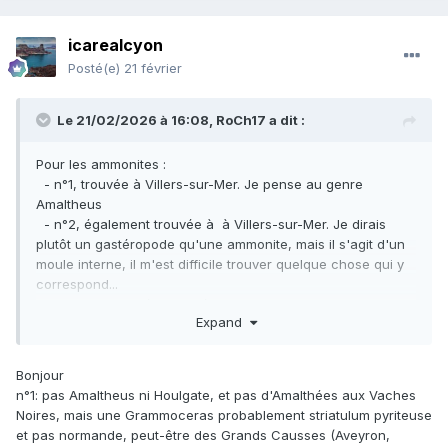
icarealcyon
Posté(e)
21 février
Le 21/02/2026 à 16:08,
RoCh17
a dit :
Pour les ammonites
:
- n°1, trouvée à Villers-sur-Mer. Je pense au genre
Amaltheus
- n°2, également trouvée à à Villers-sur-Mer. Je dirais
plutôt un gastéropode qu'une ammonite, mais il s'agit d'un
moule interne, il m'est difficile trouver quelque chose qui y
correspond...
- n°3 et 4, trouvées au Géosite de Fresville. Je pense au
Expand
genre Grammoceras
- n°5, trouvée à Houlgate. Je pense au genre Peltoceras
- n°6, trouvée à Houlgate. Elle est bien roulée, je ne veux
Bonjour
pas dire de bêtise...
n°1: pas Amaltheus ni Houlgate, et pas d'Amalthées aux Vaches
Noires, mais une Grammoceras probablement striatulum pyriteuse
et pas normande, peut-être des Grands Causses (Aveyron,