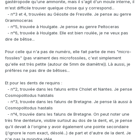
gastéropode qu'une ammonite, mais il s'agit d'un moule interne, il
m'est difficile trouver quelque chose qui y correspond...
- n°3 et 4, trouvées au Géosite de Fresville. Je pense au genre
Grammoceras
- n°5, trouvée à Houlgate. Je pense au genre Peltoceras
- n°6, trouvée à Houlgate. Elle est bien roulée, je ne veux pas
dire de bêtise...
Pour celle qui n'a pas de numéro, elle fait partie de mes "micro-
fossiles" (pas vraiment des microfossiles, c'est simplement
qu'elle est très petite (autour de 5mm de diamètre)). Là aussi, je
préfères ne pas dire de bêtises...
Et pour les dents de requins
:
- n°2, trouvée dans les faluns entre Cholet et Nantes. Je pense
Cosmopolitodus halstalis
- n°3, trouvée dans les faluns de Bretagne. Je pense là aussi à
Cosmopolitodus hastalis
- n°4, trouvée dans les faluns de Bretagne. On peut noter une
très fine dentelure, visible surtout au dos de la dent, et, je pense
qu'il devait à l'origine y avoir également une pointe secondaire
(j'ignore le nom exact, désolé...) de part et d'autre de la dent. Je
n'ai pas la moindre idée...