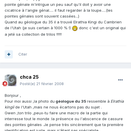
pointe génale m'intrigue un peu sauf qu'il doit y avoir une
cicatrice à l'angle génal..... il faut regarder à la loupe.....(les
pointes génales sont souvent cassées...)
Quand au géologue du 35 il a trouvé Elrathia Kingi du Cambrien
de l'Utah (je suis certain à 1000 % !)
donc c'est un original qui
a jeté sa collection de trilos !!!!!!
Citer
chca 25
Posté(e)
21 février 2008
Bonjour ,
Pour moi aussi ,la photo du
géologue du 35
ressemble à
Elrathia
kingii
de l'Utah ,mais ne nous écartons pas du sujet .
Gwen ,ton trilo ,peux-tu faire une macro de la partie qui
interresse tout le monde :la présence ou l'abscence de cassure
des pointes génales .Je pense très sincèrement que ta première
identification est juste ,mais n'êtant pas spécialiste ......