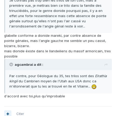
Je connais pas trop bien les trilos de ton coin, mais à
première vue, je mettrais bien ce trilo dans la famille des
trinucléidés, pour le genre dionide pourquoi pas, il y a en
effet une forte ressemblance mais cette absence de pointe
génale surtout qu'elles n'ont pas l'air cassé vu
l'arrondissement de l'angle génal reste à voir...
glabelle conforme a dionide mareki, par contre absence de
pointe génales, mais l'angle gauche me semble un peu cassé,
bizarre, bizarre.
mais dionide éxiste dans le llandeiliens du massif armoricain, tres
possible
agcambrai a dit :
Par contre, pour Géologue du 35, tes trilos sont des
Elrathia
kingii
du Cambrien moyen de l'Utah aux USA donc ca
m'étonnerait que tu les ai trouvé en Ile et Vilaine...
d'accord avec toi,plus qu'improbable
Citer