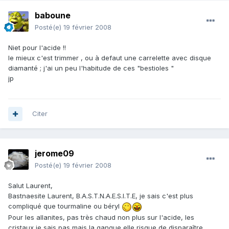
baboune
Posté(e)
19 février 2008
Niet pour l'acide !!
le mieux c'est trimmer , ou à defaut une carrelette avec disque
diamanté ; j'ai un peu l'habitude de ces "bestioles "
jp
Citer
jerome09
Posté(e)
19 février 2008
Salut Laurent,
Bastnaesite Laurent, B.A.S.T.N.A.E.S.I.T.E, je sais c'est plus
compliqué que tourmaline ou béryl
Pour les allanites, pas très chaud non plus sur l'acide, les
cristaux je sais pas mais la gangue elle risque de disparaître