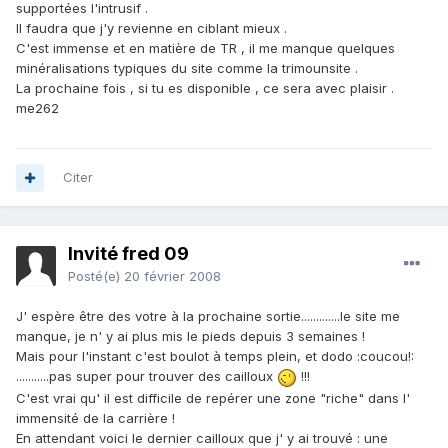
supportées l'intrusif .
Il faudra que j'y revienne en ciblant mieux .
C'est immense et en matière de TR , il me manque quelques
minéralisations typiques du site comme la trimounsite .
La prochaine fois , si tu es disponible , ce sera avec plaisir .
me262
Citer
Invité fred 09
Posté(e)
20 février 2008
J' espère être des votre à la prochaine sortie.............le site me
manque, je n' y ai plus mis le pieds depuis 3 semaines !
Mais pour l'instant c'est boulot à temps plein, et dodo :coucou!:
...........pas super pour trouver des cailloux
!!!
C'est vrai qu' il est difficile de repérer une zone "riche" dans l'
immensité de la carrière !
En attendant voici le dernier cailloux que j' y ai trouvé : une