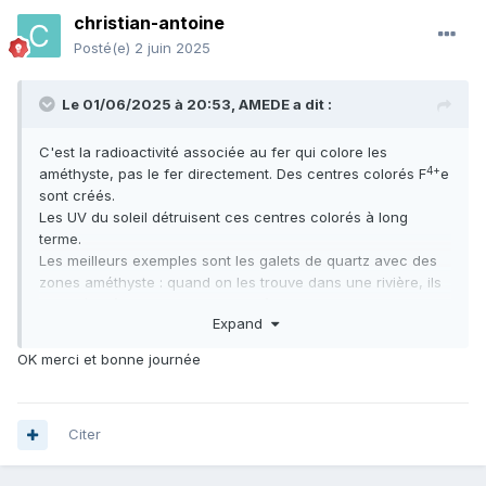
christian-antoine
Posté(e)
2 juin 2025
Le 01/06/2025 à 20:53,
AMEDE
a dit :
C'est la radioactivité associée au fer qui colore les
4+
améthyste, pas le fer directement. Des centres colorés F
e
sont créés.
Les UV du soleil détruisent ces centres colorés à long
terme.
Les meilleurs exemples sont les galets de quartz avec des
zones améthyste : quand on les trouve dans une rivière, ils
sont très pâle en surface, et grisâtre, mais quand on les
Expand
scie, on retrouve de la couleur dans les zones internes, non
exposées à la lumière. Certain filons comme a Vernet la
OK merci et bonne journée
Varenne fournissent des améthystes qui finissent par
prendre un teinte vert grisâtre sous l'effet du soleil.
The quartz page:
Citer
"Do not expose an amethyst to direct sunlight for a long
time. Very likely it will pale out by the ultraviolet radiation.