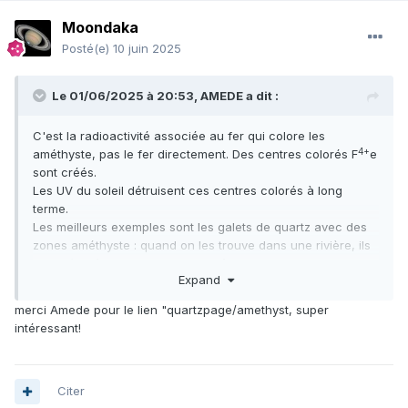
Some amethyst pales out really quickly and some very
Moondaka
slowly, but you can't tell in advance. Even the intense
sunlight behind the window in your living room might do
Posté(e)
10 juin 2025
some damage, although the ultraviolet components are
mostly filtered out by the window glass."
Le 01/06/2025 à 20:53,
AMEDE
a dit :
, je te conseille la lecture de cette page
@christian-antoine
C'est la radioactivité associée au fer qui colore les
:
http://www.quartzpage.de/amethyst.html
4+
améthyste, pas le fer directement. Des centres colorés F
e
C'est beaucoup mieux que des copié collé tronqués de
sont créés.
Wikipédia
Les UV du soleil détruisent ces centres colorés à long
terme.
Les meilleurs exemples sont les galets de quartz avec des
zones améthyste : quand on les trouve dans une rivière, ils
sont très pâle en surface, et grisâtre, mais quand on les
Expand
scie, on retrouve de la couleur dans les zones internes, non
exposées à la lumière. Certain filons comme a Vernet la
merci Amede pour le lien "quartzpage/amethyst, super
Varenne fournissent des améthystes qui finissent par
intéressant!
prendre un teinte vert grisâtre sous l'effet du soleil.
The quartz page:
"Do not expose an amethyst to direct sunlight for a long
Citer