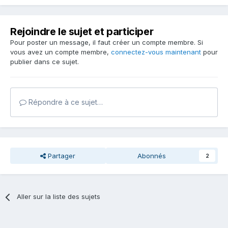
time. Very likely it will pale out by the ultraviolet radiation.
Some amethyst pales out really quickly and some very
slowly, but you can't tell in advance. Even the intense
Rejoindre le sujet et participer
sunlight behind the window in your living room might do
some damage, although the ultraviolet components are
Pour poster un message, il faut créer un compte membre. Si
mostly filtered out by the window glass."
vous avez un compte membre,
connectez-vous maintenant
pour
publier dans ce sujet.
, je te conseille la lecture de cette page
@christian-antoine
:
http://www.quartzpage.de/amethyst.html
C'est beaucoup mieux que des copier coller tronqués de
Répondre à ce sujet…
Wikipédia
Partager
Abonnés
2
Aller sur la liste des sujets