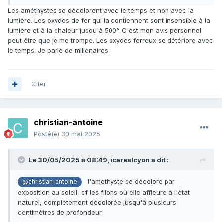
Les améthystes se décolorent avec le temps et non avec la
lumière. Les oxydes de fer qui la contiennent sont insensible à la
lumière et à la chaleur jusqu'à 500°. C'est mon avis personnel
peut être que je me trompe. Les oxydes ferreux se détériore avec
le temps. Je parle de millénaires.
Citer
christian-antoine
Posté(e)
30 mai 2025
Le 30/05/2025 à 08:49,
icarealcyon
a dit :
l'améthyste se décolore par
@christian-antoine
exposition au soleil, cf les filons où elle affleure à l'état
naturel, complètement décolorée jusqu'à plusieurs
centimètres de profondeur.