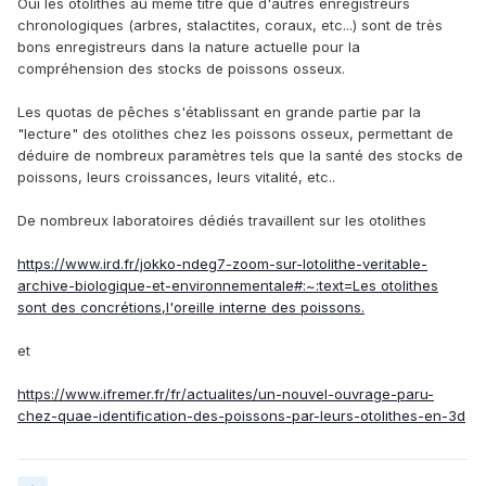
Oui les otolithes au même titre que d'autres enregistreurs
chronologiques (arbres, stalactites, coraux, etc...) sont de très
bons enregistreurs dans la nature actuelle pour la
compréhension des stocks de poissons osseux.
Les quotas de pêches s'établissant en grande partie par la
"lecture" des otolithes chez les poissons osseux, permettant de
déduire de nombreux paramètres tels que la santé des stocks de
poissons, leurs croissances, leurs vitalité, etc..
De nombreux laboratoires dédiés travaillent sur les otolithes
https://www.ird.fr/jokko-ndeg7-zoom-sur-lotolithe-veritable-
archive-biologique-et-environnementale#:~:text=Les otolithes
sont des concrétions,l'oreille interne des poissons.
et
https://www.ifremer.fr/fr/actualites/un-nouvel-ouvrage-paru-
chez-quae-identification-des-poissons-par-leurs-otolithes-en-3d