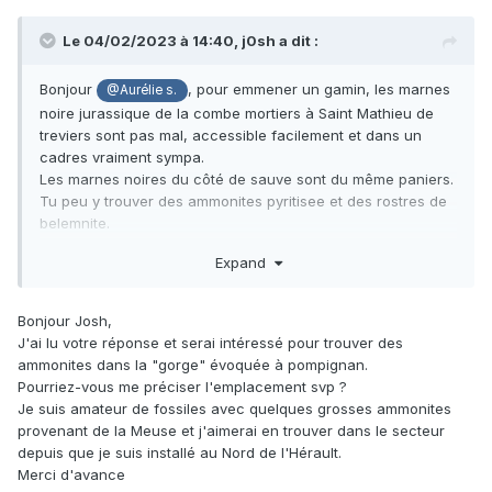
Le 04/02/2023 à 14:40,
j0sh
a dit :
Bonjour
, pour emmener un gamin, les marnes
@Aurélie s.
noire jurassique de la combe mortiers à Saint Mathieu de
treviers sont pas mal, accessible facilement et dans un
cadres vraiment sympa.
Les marnes noires du côté de sauve sont du même paniers.
Tu peu y trouver des ammonites pyritisee et des rostres de
belemnite.
Aux matelle il y a une couche eocene à planorbes.
Expand
À pompignan, il y a une jolie "gorge" souvent à sec ou on
trouve de belle ammonites et de superbe bivalve etc. En
plus l'endroit est vraiment chouette.
Bonjour Josh,
Ensuite les ancienne mine de charbon près d'ales ou on
J'ai lu votre réponse et serai intéressé pour trouver des
trouve de chouette chose sur la couche en place.
ammonites dans la "gorge" évoquée à pompignan.
Mp si tu veu des infos plus précise.
Pourriez-vous me préciser l'emplacement svp ?
Je suis amateur de fossiles avec quelques grosses ammonites
provenant de la Meuse et j'aimerai en trouver dans le secteur
depuis que je suis installé au Nord de l'Hérault.
Merci d'avance