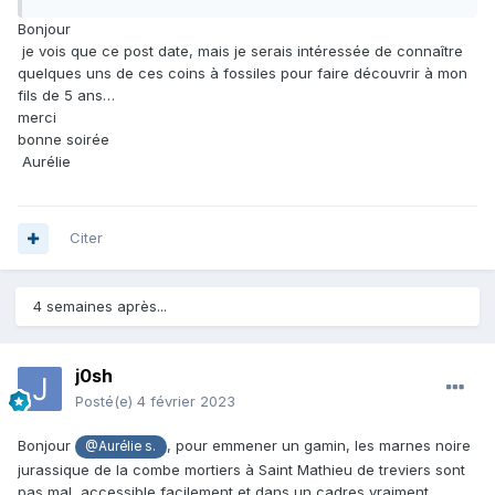
Bonjour
je vois que ce post date, mais je serais intéressée de connaître
quelques uns de ces coins à fossiles pour faire découvrir à mon
fils de 5 ans…
merci
bonne soirée
Aurélie
Citer
4 semaines après...
j0sh
Posté(e)
4 février 2023
Bonjour
, pour emmener un gamin, les marnes noire
@Aurélie s.
jurassique de la combe mortiers à Saint Mathieu de treviers sont
pas mal, accessible facilement et dans un cadres vraiment