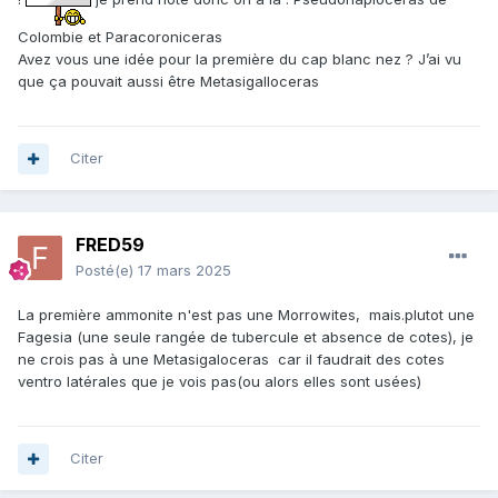
Les espèces colombiennes des deux genres sont décrites
Colombie et Paracoroniceras
dans Bogdanova et Hoedemaeker, "Barremian-Early Albian
Avez vous une idée pour la première du cap blanc nez ? J’ai vu
of Colombia", Scripta Geologica , vol. 128, 2004.
que ça pouvait aussi être Metasigalloceras
Pseudohaploceras n'est signalé avec cette conservation
(black shale) au Pérou. On trouve aussi des ammonites
noires au Pérou mais elles datent de l'Albien.
Citer
FRED59
Posté(e)
17 mars 2025
La première ammonite n'est pas une Morrowites, mais.plutot une
Fagesia (une seule rangée de tubercule et absence de cotes), je
ne crois pas à une Metasigaloceras car il faudrait des cotes
ventro latérales que je vois pas(ou alors elles sont usées)
Citer