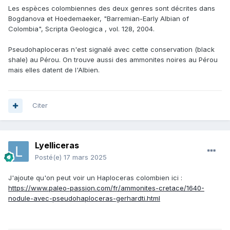
Les espèces colombiennes des deux genres sont décrites dans
Bogdanova et Hoedemaeker, "Barremian-Early Albian of
Colombia", Scripta Geologica , vol. 128, 2004.
Pseudohaploceras n'est signalé avec cette conservation (black
shale) au Pérou. On trouve aussi des ammonites noires au Pérou
mais elles datent de l'Albien.
Citer
Lyelliceras
Posté(e)
17 mars 2025
J'ajoute qu'on peut voir un Haploceras colombien ici
:
https://www.paleo-passion.com/fr/ammonites-cretace/1640-
nodule-avec-pseudohaploceras-gerhardti.html