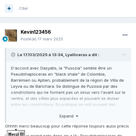
Citer
Kevin123456
Posté(e)
17 mars 2025
Le 17/03/2025 à 13:34,
Lyelliceras
a dit :
D'accord avec Dasyatis, la "Pusozia" semble être un
Pseudohaploceras en "black shale" de Colombie,
Barrémien ou Aptien, probablement de la région de Villa de
Leyva ou de Barichara. Se distingue de Puzosia par des
constrictions qui ne forment pas un sinus vers l'avant sur le
ventre, et des côtes plus espacées et pouvant se diviser
entre les constrictions. En pratique on voit souvent des
espacements irréguliers entre les constrictions et les côtes.
Expand
Attention le genre Valdedorsella est aussi possible mais il a
des tours plus épais (H/E < 1) tandis que ceux de
Ohhhh merci beaucoup pour cette réponse toujours aussi précis
Pseudohaploceras sont plus ou moins comprimés.
!
je prend note donc on a là : Pseudohaploceras de