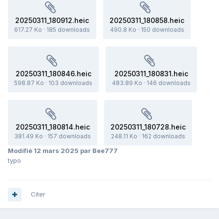
20250311_180912.heic
20250311_180858.heic
617.27 Ko
·
185 downloads
490.8 Ko
·
150 downloads
20250311_180846.heic
20250311_180831.heic
598.87 Ko
·
103 downloads
483.89 Ko
·
146 downloads
20250311_180814.heic
20250311_180728.heic
381.49 Ko
·
157 downloads
248.11 Ko
·
162 downloads
Modifié
12 mars 2025
par Bee777
typo
Citer