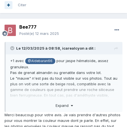
Citer
Bee777
Posté(e)
12 mars 2025
Le 12/03/2025 à 08:58,
icarealcyon
a dit :
+1 avec
pour jaspe hématoïde, assez
@Aldebaran66
granuleux.
Pas de grenat almandin ou grenatite dans votre lot.
Le "mauve" n'est pas du tout visible sur vos photos. Tout au
plus on voit une sorte de beige rosé, compatible avec la
gamme de couleurs que peut prendre une roche siliceuse
bien ferrugineuse. En tout cas, pas d'améthyste visible,
même pâle, non plus. Certains jaspes initialement bruns
Expand
peuvent devenir bien rouges après avoir été exposés au
feu.
Merci beaucoup pour votre avis. Je vais prendre d'autres photos
pour vous montrer la couleur mauve dont je parle. En effet, sur
les photos envoyées la couleur mauve ne ressort pas du tout.