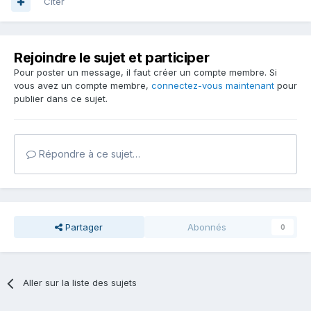
Citer
20250311_180814.heic
381.49 Ko
·
0 downloads
20250311_180728.heic
248.11 Ko
·
0 downloads
Rejoindre le sujet et participer
Pour poster un message, il faut créer un compte membre. Si
vous avez un compte membre,
connectez-vous maintenant
pour
publier dans ce sujet.
Répondre à ce sujet…
Partager
Abonnés
0
Aller sur la liste des sujets