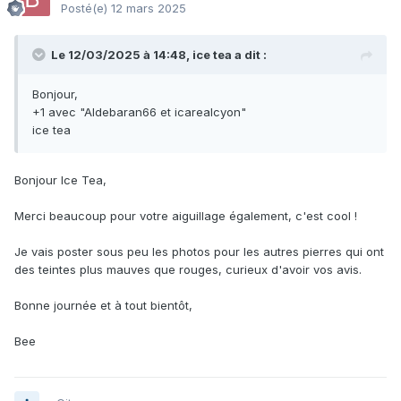
Posté(e)
12 mars 2025
Le 12/03/2025 à 14:48,
ice tea
a dit :
Bonjour,
+1 avec "Aldebaran66 et icarealcyon"
ice tea
20250311_180912.heic
617.27 Ko
·
1 download
Bonjour Ice Tea,
20250311_180858.heic
490.8 Ko
·
0 downloads
Merci beaucoup pour votre aiguillage également, c'est cool !
Je vais poster sous peu les photos pour les autres pierres qui ont
des teintes plus mauves que rouges, curieux d'avoir vos avis.
20250311_180846.heic
598.87 Ko
·
0 downloads
Bonne journée et à tout bientôt,
20250311_180831.heic
483.89 Ko
·
0 downloads
Bee