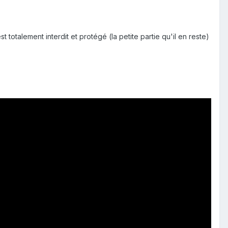
st totalement interdit et protégé (la petite partie qu'il en reste)