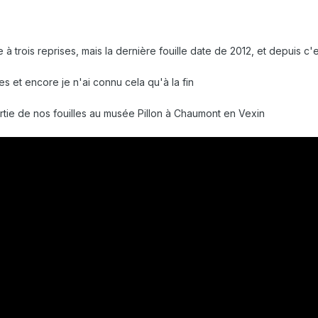
e à trois reprises, mais la dernière fouille date de 2012, et depuis c'e
les et encore je n'ai connu cela qu'à la fin
artie de nos fouilles au musée Pillon à Chaumont en Vexin