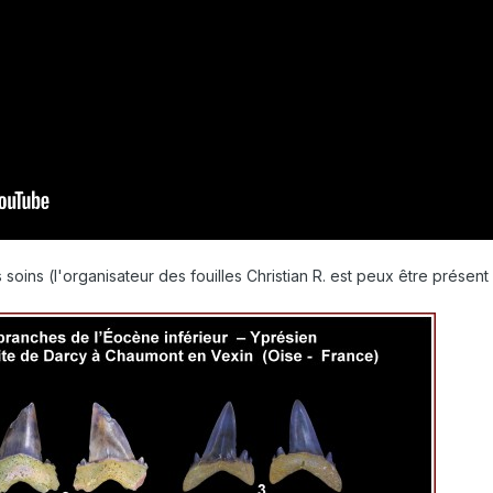
soins (l'organisateur des fouilles Christian R. est peux être présent