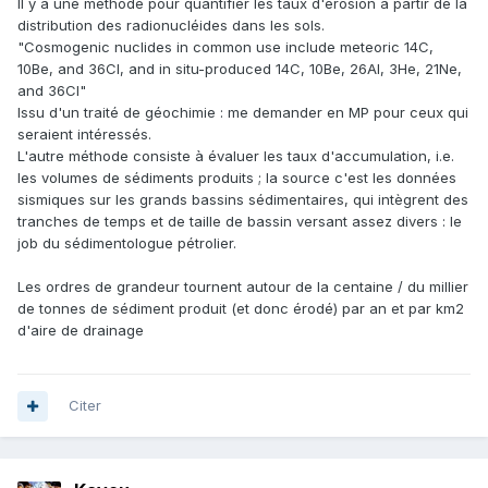
Il y a une méthode pour quantifier les taux d'érosion à partir de la
distribution des radionucléides dans les sols.
"Cosmogenic nuclides in common use include meteoric 14C,
10Be, and 36Cl, and in situ-produced 14C, 10Be, 26Al, 3He, 21Ne,
and 36Cl"
Issu d'un traité de géochimie
:
me demander en MP pour ceux qui
seraient intéressés.
L'autre méthode consiste à évaluer les taux d'accumulation, i.e.
les volumes de sédiments produits ; la source c'est les données
sismiques sur les grands bassins sédimentaires, qui intègrent des
tranches de temps et de taille de bassin versant assez divers : le
job du sédimentologue pétrolier.
Les ordres de grandeur tournent autour de la centaine / du millier
de tonnes de sédiment produit (et donc érodé) par an et par km2
d'aire de drainage
Citer