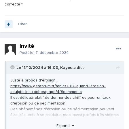
correcte ?
Citer
Invité
Posté(e)
11 décembre 2024
Le 11/12/2024 à 16:03,
Kayou
a dit :
Juste à propos d'érosion...
https://www.geoforum.fr/topic/7317-quand-lerosion-
sculpte-les-roches/page/4/#comments
Il est délicat/relatif de donner des chiffres pour un taux
d'érosion ou de sédimentation.
Ces phénomènes d'érosion ou de sédimentation peuvent
être très lents à se produire, mais aussi parfois très violents
et rapides.
Expand
Quels seraient les critères à retenir pour en faire une