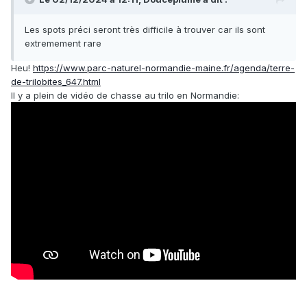
Les spots préci seront très difficile à trouver car ils sont
extremement rare
Heu!
https://www.parc-naturel-normandie-maine.fr/agenda/terre-
de-trilobites_647.html
Il y a plein de vidéo de chasse au trilo en Normandie: