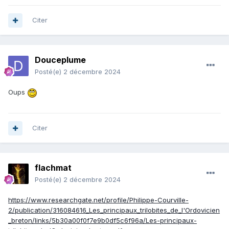
Citer
Douceplume
Posté(e)
2 décembre 2024
Oups
Citer
flachmat
Posté(e)
2 décembre 2024
https://www.researchgate.net/profile/Philippe-Courville-
2/publication/316084616_Les_principaux_trilobites_de_l'Ordovicien
_breton/links/5b30a00f0f7e9b0df5c6f96a/Les-principaux-