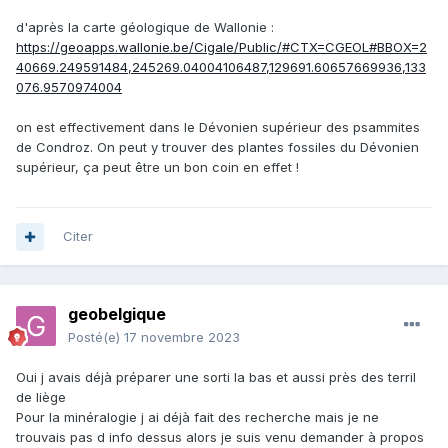
d'après la carte géologique de Wallonie
:
https://geoapps.wallonie.be/Cigale/Public/#CTX=CGEOL#BBOX=2
40669.249591484,245269.04004106487,129691.60657669936,133
076.9570974004
on est effectivement dans le Dévonien supérieur des psammites
de Condroz. On peut y trouver des plantes fossiles du Dévonien
supérieur, ça peut être un bon coin en effet !
Citer
geobelgique
Posté(e)
17 novembre 2023
Oui j avais déjà préparer une sorti la bas et aussi près des terril
de liège
Pour la minéralogie j ai déjà fait des recherche mais je ne
trouvais pas d info dessus alors je suis venu demander à propos