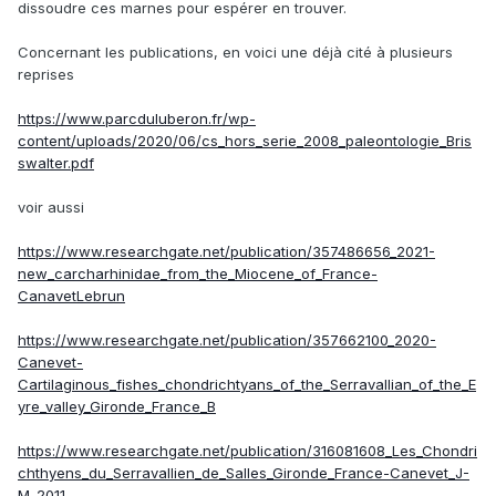
dissoudre ces marnes pour espérer en trouver.
Concernant les publications, en voici une déjà cité à plusieurs
reprises
https://www.parcduluberon.fr/wp-
content/uploads/2020/06/cs_hors_serie_2008_paleontologie_Bris
swalter.pdf
voir aussi
https://www.researchgate.net/publication/357486656_2021-
new_carcharhinidae_from_the_Miocene_of_France-
CanavetLebrun
https://www.researchgate.net/publication/357662100_2020-
Canevet-
Cartilaginous_fishes_chondrichtyans_of_the_Serravallian_of_the_E
yre_valley_Gironde_France_B
https://www.researchgate.net/publication/316081608_Les_Chondri
chthyens_du_Serravallien_de_Salles_Gironde_France-Canevet_J-
M_2011