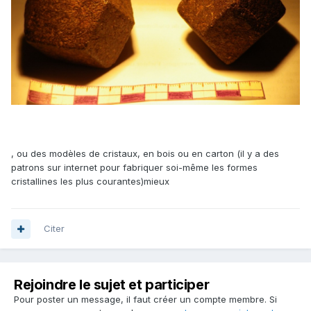
Donc, si vous cherchez à construire une troncature sur
chaque arête du rhombododécaèdre, puis à étendre ces
troncatures jusqu'à disparition des losanges initiaux, vous
terminez avec des faces qui ont un angle plus grand aux
, ou des modèles de cristaux, en bois ou en carton (il y a des
endroits où seulement trois troncatures convergent vers un
patrons sur internet pour fabriquer soi-même les formes
sommet "hérité" du dodécaèdre initial, un angle plus petit
cristallines les plus courantes)mieux
aux endroits où quatre troncatures convergent vers un
sommet "hérité" du dodécaèdre initial, et un angle
intermédiaire aux endroits où quatre troncatures
Citer
convergent vers un sommet qui est le centre d'une face
losange du dodécaèdre initial. C'est pourquoi vous vous
retrouvez finalement avec des cerfs-volants et non des
losanges.
Rejoindre le sujet et participer
Pour poster un message, il faut créer un compte membre. Si