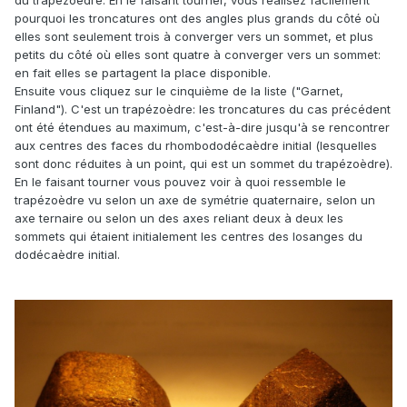
du trapézoèdre. En le faisant tourner, vous réalisez facilement
quatre axes de symétrie ternaire du système cubique.
pourquoi les troncatures ont des angles plus grands du côté où
Pour cette raison, un dodécaèdre rhomboïdal change
elles sont seulement trois à converger vers un sommet, et plus
complètement d'aspect selon le point de vue sous lequel on
petits du côté où elles sont quatre à converger vers un sommet:
le regarde:
en fait elles se partagent la place disponible.
- vu selon un axe A4, il apparaît comme une fenêtre carrée
Ensuite vous cliquez sur le cinquième de la liste ("Garnet,
à quatre carreaux;
Finland"). C'est un trapézoèdre: les troncatures du cas précédent
- vu selon un axe A3, il apparaît comme un hexagone
ont été étendues au maximum, c'est-à-dire jusqu'à se rencontrer
régulier divisé en trois losanges.
aux centres des faces du rhombododécaèdre initial (lesquelles
sont donc réduites à un point, qui est un sommet du trapézoèdre).
En le faisant tourner vous pouvez voir à quoi ressemble le
trapézoèdre vu selon un axe de symétrie quaternaire, selon un
axe ternaire ou selon un des axes reliant deux à deux les
sommets qui étaient initialement les centres des losanges du
dodécaèdre initial.