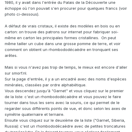
1980, il y avait dans l'entrée du Palais de la Découverte une
En ce qui concerne le nom de ce solide, c'est la foire:
échoppe où l'on pouvait s'en procurer pour quelques francs (voir
- En Cristallographie c'est le premier membre de la famille
photo ci-dessous).
des tétragono-trioctaèdres, notés (hhl) avec h<l et h non
nul.
A défaut de vrais cristaux, il existe des modèles en bois ou en
- En Géométrie, on l'appelle icositétraèdre trapézoïdal (bien
carton: on trouve des patrons sur internet pour fabriquer soi-
que les faces ne soient pas des trapèzes), ou tétragonal,
même en carton les principales formes cristallines. On peut
ou deltoïdal.
même tailler un cube dans une grosse pomme de terre, et voir
- Enfin les minéralogistes l'appellent trapézoèdre, bien qu'il
comment on obtient un rhombododécaèdre en tronquant ses
n'ait rien à voir avec la famille des trapézoèdres au sens
arêtes.
des Géomètres. Mais cette appellation a le mérite d'être
simple.
Mais si vous n'avez pas trop de temps, le mieux est encore d'aller
sur smorf.nl.
Pour en revenir à votre propos initial, il est impossible
Sur la page d'entrée, il y a un encadré avec des noms d'espèces
d'obtenir un solide fermé régulier en construisant des faces
minérales, classées par ordre alphabétique.
losanges sur chaque arête d'un rhombododécaèdre, parce
Vous descendez jusqu'à "Garnet" et vous cliquez sur le premier
que si vous le regardez attentivement, vous verrez vite que
de la liste: c'est un rhombododécaèdre et vous pouvez le faire
ses 14 sommets n'ont pas tous le même statut:
tourner dans tous les sens avec la souris, ce qui permet de le
- 6 sommets se trouvent à la convergence de quatre faces
regarder sous différents points de vue, et donc selon les axes de
et de quatre arêtes: opposés deux à deux, ils matérialisent
symétrie quaternaire et ternaire.
les trois axes de symétrie quaternaire du système cubique;
Ensuite vous cliquez sur le deuxième de la liste ("Garnet, Siberia,
- 8 sommets se trouvent à la convergence de trois faces et
Russia): c'est un rhombododécaèdre avec de petites troncatures
de trois arêtes: opposés deux à deux, ils matérialisent les