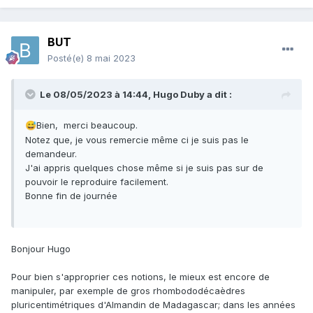
tiendra pas rigueur, et que je remercie pour ses documents
en libre accès.
BUT
Posté(e)
8 mai 2023
Le 08/05/2023 à 14:44,
Hugo Duby
a dit :
Bien, merci beaucoup.
😅
Notez que, je vous remercie même ci je suis pas le
demandeur.
J'ai appris quelques chose même si je suis pas sur de
pouvoir le reproduire facilement.
Bonne fin de journée
Bonjour Hugo
Pour bien s'approprier ces notions, le mieux est encore de
manipuler, par exemple de gros rhombododécaèdres
pluricentimétriques d'Almandin de Madagascar; dans les années