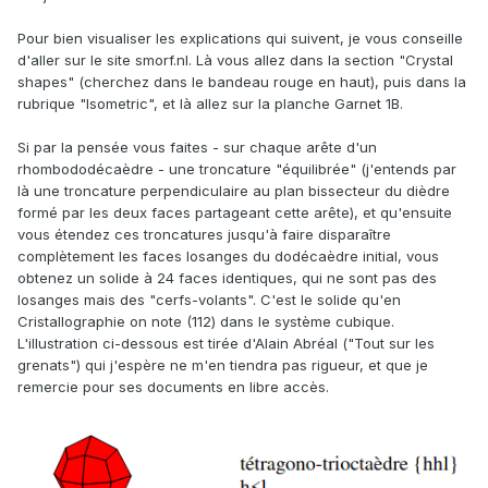
Pour bien visualiser les explications qui suivent, je vous conseille
d'aller sur le site smorf.nl. Là vous allez dans la section "Crystal
shapes" (cherchez dans le bandeau rouge en haut), puis dans la
rubrique "Isometric", et là allez sur la planche Garnet 1B.
Si par la pensée vous faites - sur chaque arête d'un
rhombododécaèdre - une troncature "équilibrée" (j'entends par
là une troncature perpendiculaire au plan bissecteur du dièdre
formé par les deux faces partageant cette arête), et qu'ensuite
vous étendez ces troncatures jusqu'à faire disparaître
complètement les faces losanges du dodécaèdre initial, vous
obtenez un solide à 24 faces identiques, qui ne sont pas des
losanges mais des "cerfs-volants". C'est le solide qu'en
Cristallographie on note (112) dans le système cubique.
L'illustration ci-dessous est tirée d'Alain Abréal ("Tout sur les
grenats") qui j'espère ne m'en tiendra pas rigueur, et que je
remercie pour ses documents en libre accès.