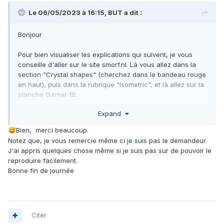
Le 06/05/2023 à 16:15,
BUT
a dit :
Bonjour
Pour bien visualiser les explications qui suivent, je vous
conseille d'aller sur le site smorf.nl. Là vous allez dans la
section "Crystal shapes" (cherchez dans le bandeau rouge
en haut), puis dans la rubrique "Isometric", et là allez sur la
planche Garnet 1B.
Expand
Si par la pensée vous faites - sur chaque arête d'un
rhombododécaèdre - une troncature "équilibrée" (j'entends
Bien, merci beaucoup.
😅
par là une troncature perpendiculaire au plan bissecteur du
Notez que, je vous remercie même ci je suis pas le demandeur.
dièdre formé par les deux faces partageant cette arête), et
J'ai appris quelques chose même si je suis pas sur de pouvoir le
qu'ensuite vous étendez ces troncatures jusqu'à faire
reproduire facilement.
disparaître complètement les faces losanges du
Bonne fin de journée
dodécaèdre initial, vous obtenez un solide à 24 faces
identiques, qui ne sont pas des losanges mais des "cerfs-
volants". C'est le solide qu'en Cristallographie on note (112)
dans le système cubique. L'illustration ci-dessous est tirée
d'Alain Abréal ("Tout sur les grenats") qui j'espère ne m'en
Citer