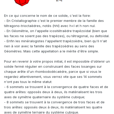
En ce qui concerne le nom de ce solide, c'est la foire:
- En Cristallographie c'est le premier membre de la famille des
tétragono-trioctaèdres, notés (hhl) avec h<l et h non nul.
- En Géométrie, on l'appelle icositétraèdre trapézoïdal (bien que
les faces ne soient pas des trapèzes), ou tétragonal, ou deltoïdal.
- Enfin les minéralogistes l'appellent trapézoèdre, bien qu'il n'ait
rien à voir avec la famille des trapézoèdres au sens des
Géomètres. Mais cette appellation a le mérite d'être simple.
Pour en revenir à votre propos initial, il est impossible d'obtenir un
solide fermé régulier en construisant des faces losanges sur
chaque arête d'un rhombododécaèdre, parce que si vous le
regardez attentivement, vous verrez vite que ses 14 sommets
n'ont pas tous le même statut:
- 6 sommets se trouvent à la convergence de quatre faces et de
quatre arêtes: opposés deux à deux, ils matérialisent les trois
axes de symétrie quaternaire du système cubique;
- 8 sommets se trouvent à la convergence de trois faces et de
trois arêtes: opposés deux à deux, ils matérialisent les quatre
axes de symétrie ternaire du système cubique.