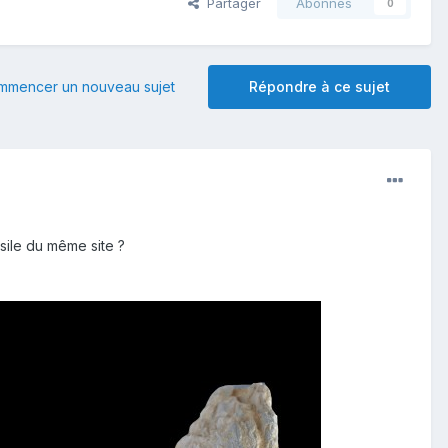
Partager
Abonnés
0
mmencer un nouveau sujet
Répondre à ce sujet
ssile du même site ?