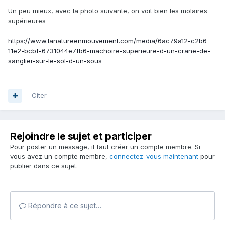
Un peu mieux, avec la photo suivante, on voit bien les molaires
supérieures
https://www.lanatureenmouvement.com/media/6ac79a12-c2b6-
11e2-bcbf-6731044e7fb6-machoire-superieure-d-un-crane-de-
sanglier-sur-le-sol-d-un-sous
Citer
Rejoindre le sujet et participer
Pour poster un message, il faut créer un compte membre. Si
vous avez un compte membre,
connectez-vous maintenant
pour
publier dans ce sujet.
Répondre à ce sujet…