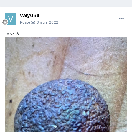
valy064
Posté(e)
3 avril 2022
La voilà