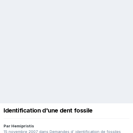
Identification d'une dent fossile
Par
Hemipristis
15 novembre 2007
dans
Demandes d' identification de fossiles