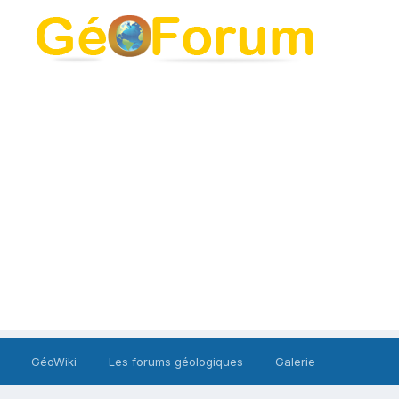
GéoWiki
Les forums géologiques
Galerie