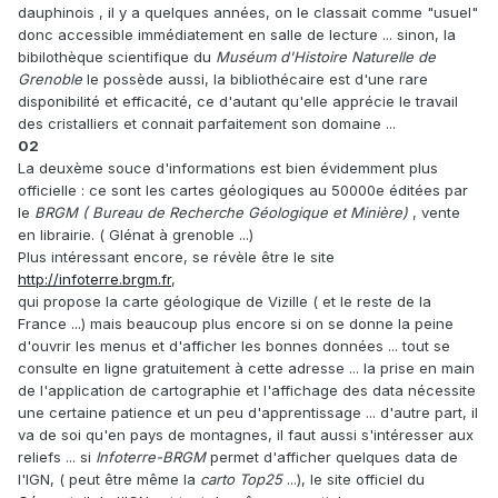
dauphinois , il y a quelques années, on le classait comme "usuel"
donc accessible immédiatement en salle de lecture ... sinon, la
bibilothèque scientifique du
Muséum d'Histoire Naturelle de
Grenoble
le possède aussi, la bibliothécaire est d'une rare
disponibilité et efficacité, ce d'autant qu'elle apprécie le travail
des cristalliers et connait parfaitement son domaine ...
02
La deuxème souce d'informations est bien évidemment plus
officielle : ce sont les cartes géologiques au 50000e éditées par
le
BRGM ( Bureau de Recherche Géologique et Minière)
, vente
en librairie. ( Glénat à grenoble ...)
Plus intéressant encore, se révèle être le site
http://infoterre.brgm.fr
,
qui propose la carte géologique de Vizille ( et le reste de la
France ...) mais beaucoup plus encore si on se donne la peine
d'ouvrir les menus et d'afficher les bonnes données ... tout se
consulte en ligne gratuitement à cette adresse ... la prise en main
de l'application de cartographie et l'affichage des data nécessite
une certaine patience et un peu d'apprentissage ... d'autre part, il
va de soi qu'en pays de montagnes, il faut aussi s'intéresser aux
reliefs ... si
Infoterre-BRGM
permet d'afficher quelques data de
l'IGN, ( peut être même la
carto Top25
...), le site officiel du