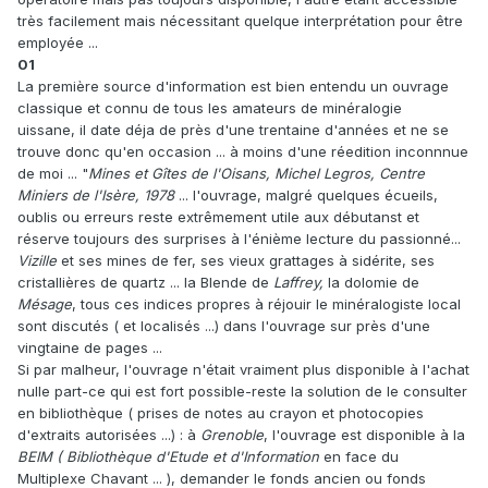
très facilement mais nécessitant quelque interprétation pour être
employée ...
01
La première source d'information est bien entendu un ouvrage
classique et connu de tous les amateurs de minéralogie
uissane, il date déja de près d'une trentaine d'années et ne se
trouve donc qu'en occasion ... à moins d'une réedition inconnnue
de moi ... "
Mines et Gîtes de l'Oisans, Michel Legros, Centre
Miniers de l'Isère, 1978
... l'ouvrage, malgré quelques écueils,
oublis ou erreurs reste extrêmement utile aux débutanst et
réserve toujours des surprises à l'énième lecture du passionné...
Vizille
et ses mines de fer, ses vieux grattages à sidérite, ses
cristallières de quartz ... la Blende de
Laffrey,
la dolomie de
Mésage
, tous ces indices propres à réjouir le minéralogiste local
sont discutés ( et localisés ...) dans l'ouvrage sur près d'une
vingtaine de pages ...
Si par malheur, l'ouvrage n'était vraiment plus disponible à l'achat
nulle part-ce qui est fort possible-reste la solution de le consulter
en bibliothèque ( prises de notes au crayon et photocopies
d'extraits autorisées ...) : à
Grenoble
, l'ouvrage est disponible à la
BEIM ( Bibliothèque d'Etude et d'Information
en face du
Multiplexe Chavant ... ), demander le fonds ancien ou fonds