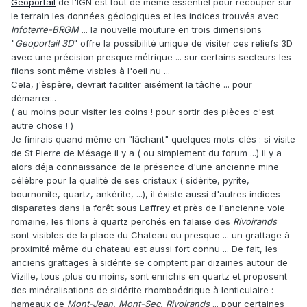
Géoportail
de l'IGN est tout de même essentiel pour recouper sur
le terrain les données géologiques et les indices trouvés avec
Infoterre-BRGM
... la nouvelle mouture en trois dimensions
"
Geoportail 3D
" offre la possibilité unique de visiter ces reliefs 3D
avec une précision presque métrique ... sur certains secteurs les
filons sont même visbles à l'oeil nu ...
Cela, j'èspère, devrait faciliter aisément la tâche ... pour
démarrer...
( au moins pour visiter les coins ! pour sortir des pièces c'est
autre chose ! )
Je finirais quand même en "lâchant" quelques mots-clés : si visite
de St Pierre de Mésage il y a ( ou simplement du forum ...) il y a
alors déja connaissance de la présence d'une ancienne mine
célèbre pour la qualité de ses cristaux ( sidérite, pyrite,
bournonite, quartz, ankérite, ...), il éxiste aussi d'autres indices
disparates dans la forêt sous Laffrey et près de l'ancienne voie
romaine, les filons à quartz perchés en falaise des
Rivoirands
sont visibles de la place du Chateau ou presque ... un grattage à
proximité même du chateau est aussi fort connu ... De fait, les
anciens grattages à sidérite se comptent par dizaines autour de
Vizille, tous ,plus ou moins, sont enrichis en quartz et proposent
des minéralisations de sidérite rhomboédrique à lenticulaire :
hameaux de
Mont-Jean, Mont-Sec, Rivoirands
... pour certaines