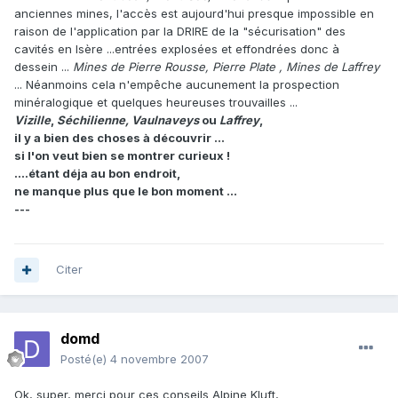
anciennes mines, l'accès est aujourd'hui presque impossible en
raison de l'application par la DRIRE de la "sécurisation" des
cavités en Isère ...entrées explosées et effondrées donc à
dessein ...
Mines de Pierre Rousse, Pierre Plate , Mines de Laffrey
... Néanmoins cela n'empêche aucunement la prospection
minéralogique et quelques heureuses trouvailles ...
Vizille
,
Séchilienne, Vaulnaveys
ou
Laffrey
,
il y a bien des choses à découvrir ...
si l'on veut bien se montrer curieux !
....étant déja au bon endroit,
ne manque plus que le bon moment ...
---
Citer
domd
Posté(e)
4 novembre 2007
Ok, super, merci pour ces conseils Alpine Kluft,