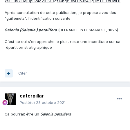
xsGL897lByjlDpLP4q21ul9lDgfJKbgzLevL0pJ24CgDmTlTXxCwE0
Après consultation de cette publication, je propose avec des
"guillemets", l'identification suivante
:
Salenia (Salenia ) petalifera
(DEFRANCE in DESMAREST, 1825)
C'est ce qui s'en approche le plus, reste une incertitude sur sa
répartition stratigraphique
Citer
caterpillar
Posté(e)
23 octobre 2021
Ça pourrait être un
Salenia petalifera