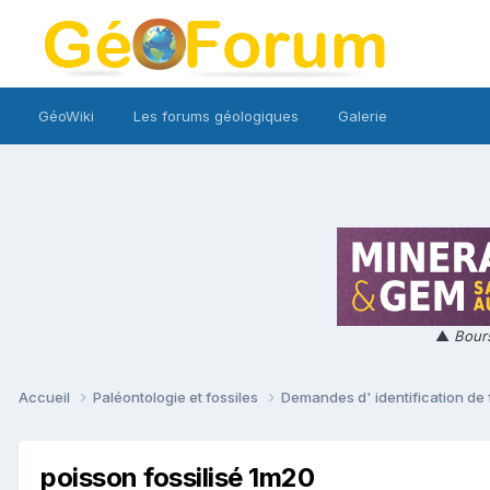
GéoWiki
Les forums géologiques
Galerie
▲
Bours
Accueil
Paléontologie et fossiles
Demandes d' identification de 
poisson fossilisé 1m20