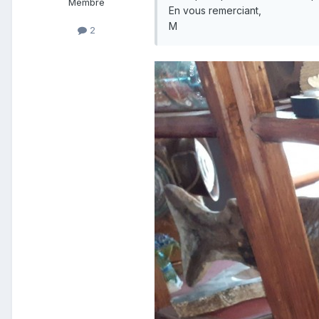
Membre
En vous remerciant,
M
2