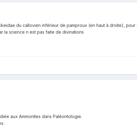
eckeidae du callovien inférieur de pamproux (en haut à droite), pour l
r la science n est pas faite de divinations
édiée aux Ammonites dans Paléontologie.
os.