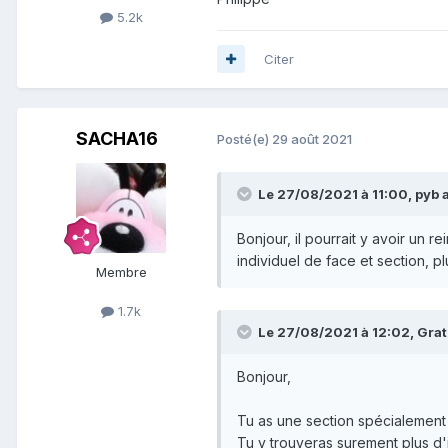
5.2k
Citer
SACHA16
Posté(e)
29 août 2021
Le 27/08/2021 à 11:00,
pyb
a
Bonjour, il pourrait y avoir un 
individuel de face et section, pl
Membre
1.7k
Le 27/08/2021 à 12:02,
Grat
Bonjour,
Tu as une section spécialement
Tu y trouveras surement plus d'