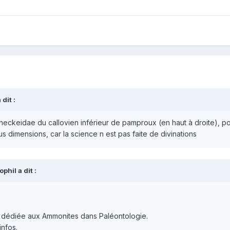
 dit :
reineckeidae du callovien inférieur de pamproux (en haut à droite), po
us dimensions, car la science n est pas faite de divinations
ophil
a dit :
 dédiée aux Ammonites dans Paléontologie.
infos.