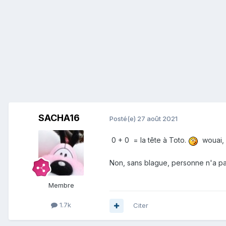
SACHA16
Posté(e)
27 août 2021
0 + 0 = la tête à Toto.
wouai, 
Non, sans blague, personne n'a pa
Membre
1.7k
Citer