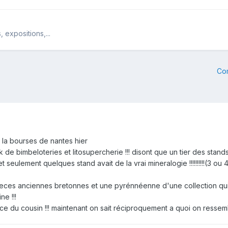
 expositions,...
Co
a la bourses de nantes hier
de bimbeloteries et litosupercherie !!! disont que un tier des stand
 et seulement quelques stand avait de la vrai mineralogie !!!!!!!!!!(3 ou 
 anciennes bretonnes et une pyrénnéenne d'une collection qui se vend ...
ne !!!
ce du cousin !!! maintenant on sait réciproquement a quoi on ressemb