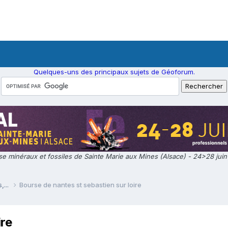
Quelques-uns des principaux sujets de Géoforum.
e minéraux et fossiles de Sainte Marie aux Mines (Alsace) - 24>28 jui
,...
Bourse de nantes st sebastien sur loire
ire