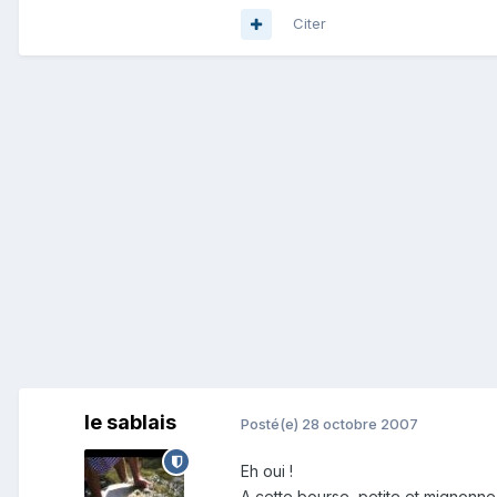
Citer
le sablais
Posté(e)
28 octobre 2007
Eh oui !
A cette bourse, petite et mignonne,