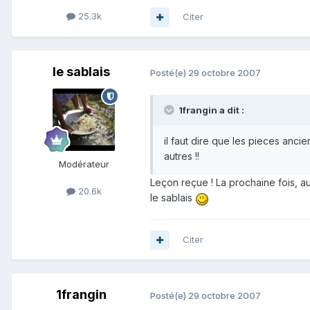
25.3k
Citer
le sablais
Posté(e)
29 octobre 2007
1frangin a dit :
il faut dire que les pieces ancien
autres !!
Modérateur
Leçon reçue ! La prochaine fois, a
20.6k
le sablais
Citer
1frangin
Posté(e)
29 octobre 2007