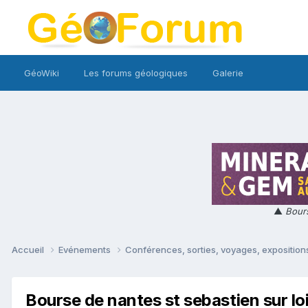
GéoWiki
Les forums géologiques
Galerie
▲
Bours
Accueil
Evénements
Conférences, sorties, voyages, expositions
Bourse de nantes st sebastien sur lo