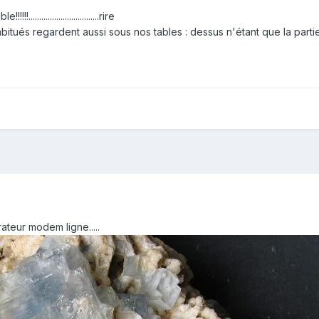
.............................rire
tués regardent aussi sous nos tables : dessus n'étant que la partie 
teur modem ligne.....