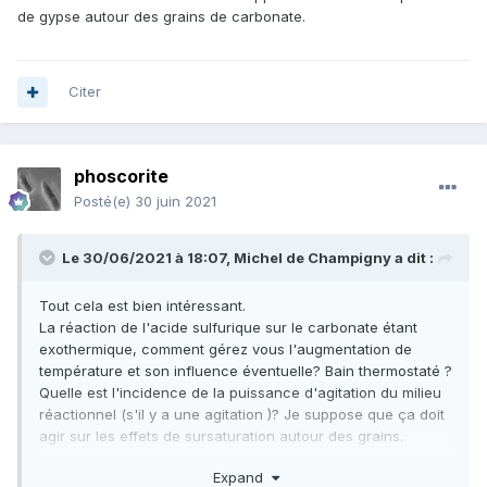
de gypse autour des grains de carbonate.
Citer
phoscorite
Posté(e)
30 juin 2021
Le 30/06/2021 à 18:07,
Michel de Champigny
a dit :
Tout cela est bien intéressant.
La réaction de l'acide sulfurique sur le carbonate étant
exothermique, comment gérez vous l'augmentation de
température et son influence éventuelle? Bain thermostaté ?
Quelle est l'incidence de la puissance d'agitation du milieu
réactionnel (s'il y a une agitation )? Je suppose que ça doit
agir sur les effets de sursaturation autour des grains.
La dimension et la forme des grains de carbonate de
Expand
calcium doivent avoir une incidence sur l'apparition ou non