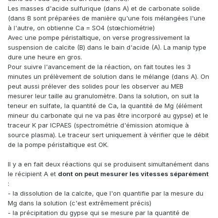
Les masses d'acide sulfurique (dans A) et de carbonate solide
(dans B sont préparées de manière qu'une fois mélangées l'une
à l'autre, on obtienne Ca = SO4 (stœchiométrie)
Avec une pompe péristaltique, on verse progressivement la
suspension de calcite (B) dans le bain d'acide (A). La manip type
dure une heure en gros.
Pour suivre l'avancement de la réaction, on fait toutes les 3
minutes un prélèvement de solution dans le mélange (dans A). On
peut aussi prélever des solides pour les observer au MEB
mesurer leur taille au granulomètre. Dans la solution, on suit la
teneur en sulfate, la quantité de Ca, la quantité de Mg (élément
mineur du carbonate qui ne va pas être incorporé au gypse) et le
traceur K par ICPAES (spectrométrie d'émission atomique à
source plasma). Le traceur sert uniquement à vérifier que le débit
de la pompe péristaltique est OK.
Il y a en fait deux réactions qui se produisent simultanément
dans
le récipient A et
dont on peut mesurer les vitesses séparément
:
- la dissolution de la calcite, que l'on quantifie par la mesure du
Mg dans la solution (c'est extrêmement précis)
- la précipitation du gypse qui se mesure par la quantité de