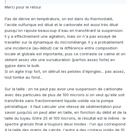
des pelotes de gypse autour des grains de carbonate.
Merci pour le retour
Pas de dérive en température, on est dans du thermostaté,
l'acide sulfurique est dilué et le carbonate est aussi très dilué
puisqu'on rajoute beaucoup d'eau en transférant la suspension.
Il y a effectivement une agitation, mais on n'a pas essayé de
travailler sur la dynamique du micromélange. Il y a probablement
une incidence (au-début) car la différence entre composition
locale et globale est importante, puis ce contraste se calme et on
obtient assez vite une sursaturation (parfois assez forte) en
gypse dans le bulk.
Si on agite trop fort, on détruit les pelotes d'épingles... pas assez,
tout tombe au fond...
Sur la taille
:
on ne peut pas avoir une suspension de carbonate
avec des particules de plus de 100 microns si on veut qu'elle soit
transférée sans fractionnement liquide-solide via la pompe
péristaltique : il faut calculer une vitesse de sédimentation pour
savoir jusqu’où on peut aller en taille, en fonction du débit et de la
taille du tuyau. Entre 25 et 100 microns, le résultat est le même
:
le
spectre granulo final a toujours deux modes : l'un qui correspond
à la taille des grains de calcite, l'autre a des cristaux isolés de 10