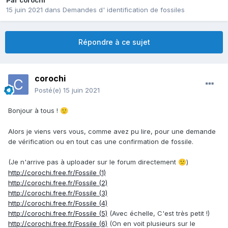
Par
corochi
15 juin 2021
dans
Demandes d' identification de fossiles
Répondre à ce sujet
corochi
Posté(e)
15 juin 2021
Bonjour à tous !
🙂
Alors je viens vers vous, comme avez pu lire, pour une demande
de vérification ou en tout cas une confirmation de fossile.
(Je n'arrive pas à uploader sur le forum directement
)
🙁
http://corochi.free.fr/Fossile (1)
http://corochi.free.fr/Fossile (2)
http://corochi.free.fr/Fossile (3)
http://corochi.free.fr/Fossile (4)
http://corochi.free.fr/Fossile (5)
(Avec échelle, C'est très petit !)
http://corochi.free.fr/Fossile (6)
(On en voit plusieurs sur le