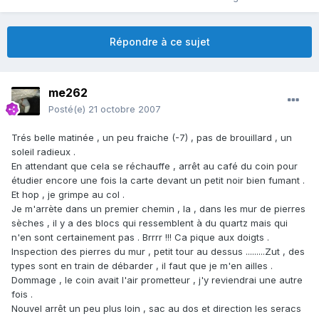
Répondre à ce sujet
me262
Posté(e)
21 octobre 2007
Trés belle matinée , un peu fraiche (-7) , pas de brouillard , un
soleil radieux .
En attendant que cela se réchauffe , arrêt au café du coin pour
étudier encore une fois la carte devant un petit noir bien fumant .
Et hop , je grimpe au col .
Je m'arrète dans un premier chemin , la , dans les mur de pierres
sèches , il y a des blocs qui ressemblent à du quartz mais qui
n'en sont certainement pas . Brrrr !!! Ca pique aux doigts .
Inspection des pierres du mur , petit tour au dessus .........Zut , des
types sont en train de débarder , il faut que je m'en ailles .
Dommage , le coin avait l'air prometteur , j'y reviendrai une autre
fois .
Nouvel arrêt un peu plus loin , sac au dos et direction les seracs